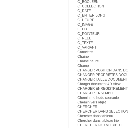
C_BOOLEEN
C_COLLECTION
C_DATE
C_ENTIER LONG
C_HEURE
C_IMAGE
C_OBJET
C_POINTEUR
C_REEL
C_TEXTE
C_VARIANT
Caractere
Chaine
Chaine heure
Champ
CHANGER POSITION DANS D
CHANGER PROPRIETES DOC
CHANGER TAILLE DOCUMENT
Charger document 4D View
CHARGER ENREGISTREMENT
CHARGER ENSEMBLE
Chemin methode courante
Chemin vers objet
CHERCHER
CHERCHER DANS SELECTIO
Chercher dans tableau
Chercher dans tableau trié
CHERCHER PAR ATTRIBUT