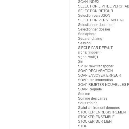
SCAN INDEX
SELECTION LIMITEE VERS TA
SELECTION RETOUR
Selection vers JSON
SELECTION VERS TABLEAU
Selectionner document
Selectionner dossier
Semaphore
Séparer chaine
Session
SIECLE PAR DEFAUT
signal.trigger( )
signal.wait( )
Sin
SMTP New transporter
SOAP DECLARATION
SOAP ENVOYER ERREUR
SOAP Lire information
SOAP REJETER NOUVELLES 
SOAP Requete
Somme
Somme des carres
Sous chaine
Statut chiffrement donnees
STOCKER ENREGISTREMENT
STOCKER ENSEMBLE
STOCKER SUR LIEN
STOP