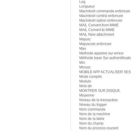
Log
Longueur
Macintosh commande enfoncee
Macintosh control enfoncee
Macintosh option enfoncee
MAIL Convert from MIME
MAIL Convert to MIME
MAIL New attachment
Majusc
Majuscule enfoncee
Max
Methode appelee sur erreur
Méthode base Sur authentificat
Min
Minusc
MOBILE APP ACTUALISER SE
Mode compile
Modulo
Mois de
MONTRER SUR DISQUE
Moyenne
Niveau de la transaction
Niveau du trigger
Nom commande
Nom de la machine
Nom de la table
Nom du champ
Nom du process courant