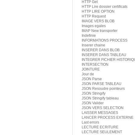
HTTP Get
HTTP Lire dossier certificats
HTTP LIRE OPTION
HTTP Request
IMAGE VERS BLOB
Images egales
IMAP New transporter
Indefinie
INFORMATIONS PROCESS
Inserer chaine
INSERER DANS BLOB
INSERER DANS TABLEAU
INTEGRER FICHIER HISTORIQ
INTERSECTION
JOINTURE
Jour de
JSON Parse
JSON PARSE TABLEAU
JSON Resoudre pointeurs
JSON Stringify
JSON Stringify tableau
JSON Valider
JSON VERS SELECTION
LAISSER MESSAGES
LANCER PROCESS EXTERNE
Last errors
LECTURE ECRITURE
LECTURE SEULEMENT