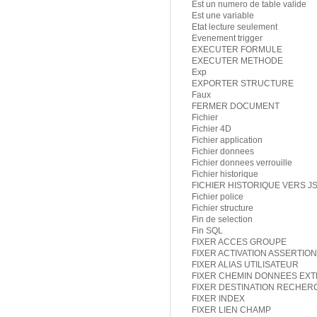
Est un numero de table valide
Est une variable
Etat lecture seulement
Evenement trigger
EXECUTER FORMULE
EXECUTER METHODE
Exp
EXPORTER STRUCTURE
Faux
FERMER DOCUMENT
Fichier
Fichier 4D
Fichier application
Fichier donnees
Fichier donnees verrouille
Fichier historique
FICHIER HISTORIQUE VERS J
Fichier police
Fichier structure
Fin de selection
Fin SQL
FIXER ACCES GROUPE
FIXER ACTIVATION ASSERTIO
FIXER ALIAS UTILISATEUR
FIXER CHEMIN DONNEES EX
FIXER DESTINATION RECHER
FIXER INDEX
FIXER LIEN CHAMP