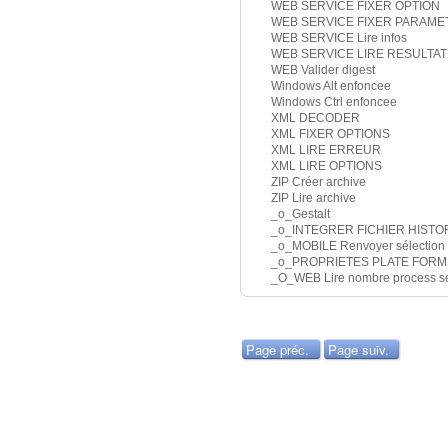
WEB SERVICE FIXER OPTION
WEB SERVICE FIXER PARAME
WEB SERVICE Lire infos
WEB SERVICE LIRE RESULTAT
WEB Valider digest
Windows Alt enfoncee
Windows Ctrl enfoncee
XML DECODER
XML FIXER OPTIONS
XML LIRE ERREUR
XML LIRE OPTIONS
ZIP Créer archive
ZIP Lire archive
_o_Gestalt
_o_INTEGRER FICHIER HISTO
_o_MOBILE Renvoyer sélection
_o_PROPRIETES PLATE FORM
_O_WEB Lire nombre process s
Page préc.
Page suiv.