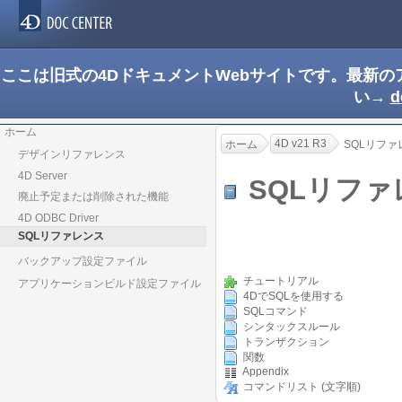
ここは旧式の4DドキュメントWebサイトです。最新
い→
d
ホーム
4D v21 R3
ホーム
SQLリファ
デザインリファレンス
4D Server
SQLリフ
廃止予定または削除された機能
4D ODBC Driver
SQLリファレンス
バックアップ設定ファイル
チュートリアル
アプリケーションビルド設定ファイル
4DでSQLを使用する
SQLコマンド
シンタックスルール
トランザクション
関数
Appendix
コマンドリスト (文字順)