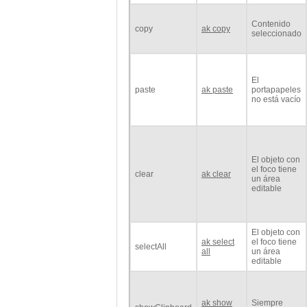
Contenido
copy
ak copy
seleccionado
El
paste
ak paste
portapapeles
no está vacío
El objeto con
el foco tiene
clear
ak clear
un área
editable
El objeto con
ak select
el foco tiene
selectAll
all
un área
editable
ak show
Siempre