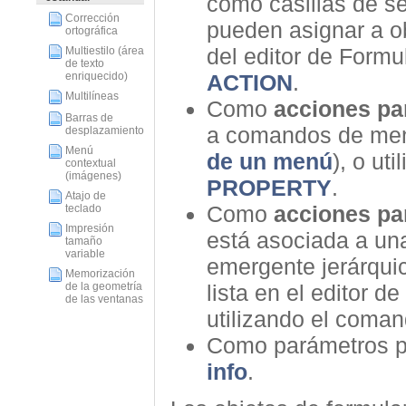
como casillas de se
Corrección
pueden asignar a ob
ortográfica
del editor de Formu
Multiestilo (área
de texto
enriquecido)
ACTION
.
Multilíneas
Como
acciones p
Barras de
a comandos de menú
desplazamiento
Menú
de un menú
), o ut
contextual
(imágenes)
PROPERTY
.
Atajo de
Como
acciones pa
teclado
Impresión
está asociada a un
tamaño
variable
emergente jerárqui
Memorización
de la geometría
lista en el editor de
de las ventanas
utilizando el coma
Como parámetros 
info
.