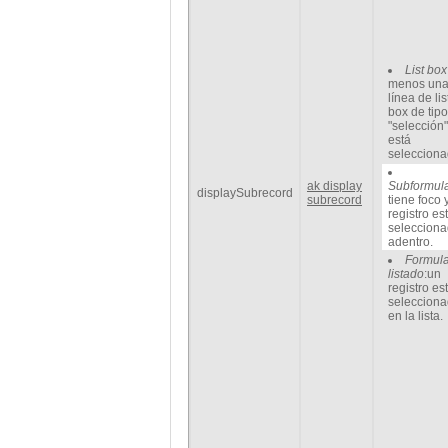
List box
menos un
línea de lis
box de tipo
"selección"
está
selecciona
ak display
Subformula
displaySubrecord
subrecord
tiene foco 
registro es
seleccion
adentro.
Formula
listado
:un
registro es
seleccion
en la lista.