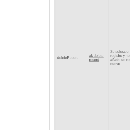
Se seleccio
ak delete
registro y no
deleteRecord
record
añade un reg
nuevo