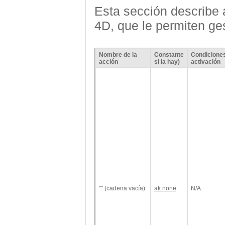
Esta sección describe 
4D, que le permiten ges
Nombre de la
Constante
Condicione
acción
si la hay)
activación
"" (cadena vacía)
ak none
N/A