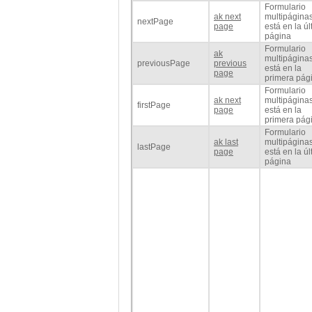
Formulario
ak next
multipáginas
nextPage
page
está en la ú
página
Formulario
ak
multipáginas
previousPage
previous
está en la
page
primera pág
Formulario
ak next
multipáginas
firstPage
page
está en la
primera pág
Formulario
ak last
multipáginas
lastPage
page
está en la ú
página