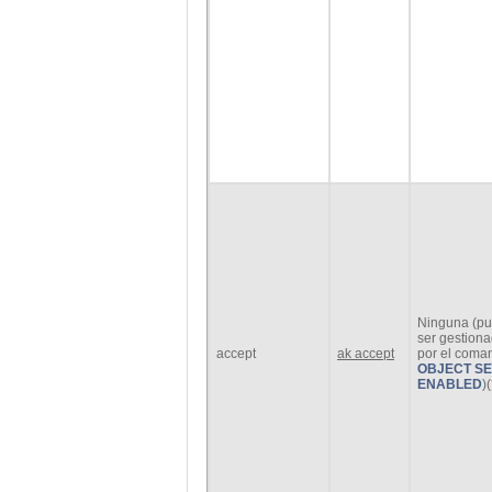
Ninguna (p
ser gestion
accept
ak accept
por el coma
OBJECT SE
ENABLED
)(