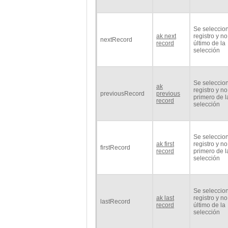
Se seleccio
ak next
registro y no
nextRecord
record
último de la
selección
Se seleccio
ak
registro y no
previousRecord
previous
primero de l
record
selección
Se seleccio
ak first
registro y no
firstRecord
record
primero de l
selección
Se seleccio
ak last
registro y no
lastRecord
record
último de la
selección