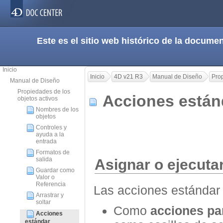
Este es el sitio web histórico de la docum
Inicio
Inicio
4D v21 R3
Manual de Diseño
Prop
Manual de Diseño
Propiedades de los
Acciones está
objetos activos
Nombres de los
objetos
Controles y
ayuda a la
entrada
Formatos de
salida
Asignar o ejecuta
Guardar como
Valor o
Referencia
Las acciones estándar 
Arrastrar y
soltar
Como
acciones pa
Acciones
estándar