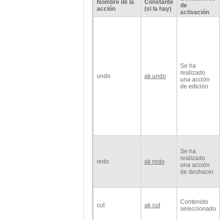
Nombre de la
Constante
de
acción
(si la hay)
activación
Se ha
realizado
undo
ak undo
una acción
de edición
Se ha
realizado
redo
ak redo
una acción
de deshacer
Contenido
cut
ak cut
seleccionado