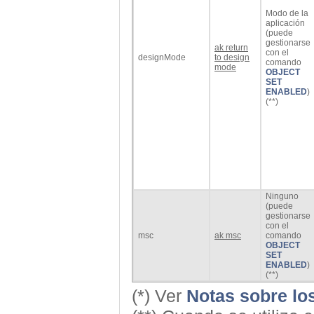
Modo de la
aplicación
(puede
gestionarse
ak return
con el
designMode
to design
comando
mode
OBJECT
SET
ENABLED
)
(**)
Ninguno
(puede
gestionarse
con el
msc
ak msc
comando
OBJECT
SET
ENABLED
)
(**)
(*) Ver
Notas sobre lo