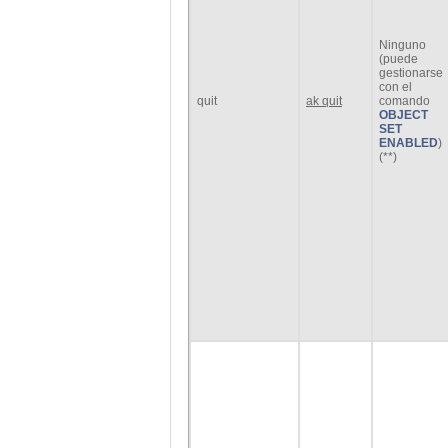
Ninguno
(puede
gestionarse
con el
quit
ak quit
comando
OBJECT
SET
ENABLED
)
(**)