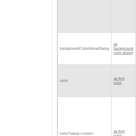
ak
backgroundColor/showDialog
background
color dialog
ak font
color
color
ak font
color?value=<color>
color