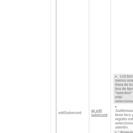
List box
menos un
línea de lis
box de tipo
"selection"
está
selecciona
ak edit
Subformula
editSubrecord
subrecord
tiene foco 
registro es
seleccion
adentro.
Formula