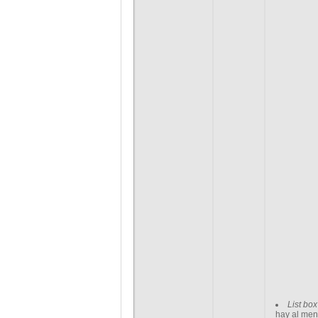
List box
hay al me