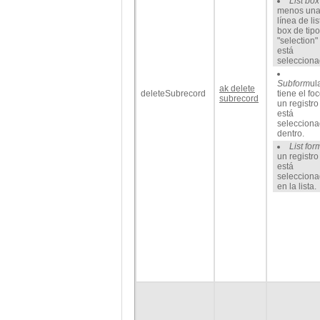
List box
menos un
línea de lis
box de tipo
"selection"
está
selecciona
Subform
ul
ak delete
deleteSubrecord
tiene el foc
subrecord
un registro
está
seleccion
dentro.
List for
un registro
está
seleccion
en la lista.