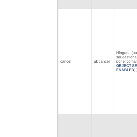
Ninguna (p
ser gestion
cancel
ak cancel
por el coma
OBJECT SE
ENABLED
)(