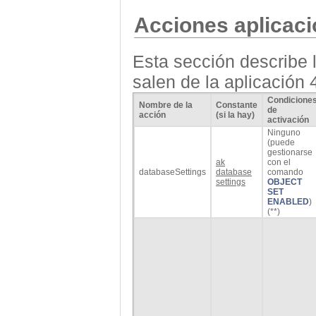
Acciones aplicac
Esta sección describe 
salen de la aplicación 
Condicione
Nombre de la
Constante
de
acción
(si la hay)
activación
Ninguno
(puede
gestionarse
ak
con el
databaseSettings
database
comando
settings
OBJECT
SET
ENABLED
)
(**)