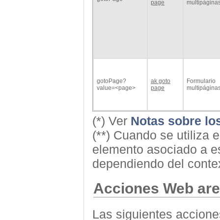
page
multipágina
gotoPage?
ak goto
Formulario
value=<page>
page
multipágina
(*) Ver
Notas sobre lo
(**) Cuando se utiliza
elemento asociado a e
dependiendo del conte
Acciones Web ar
Las siguientes accione