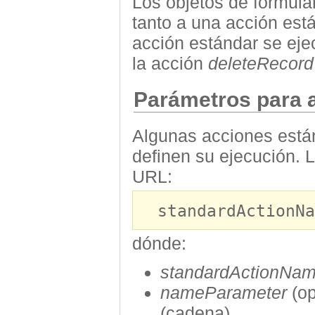
Los objetos de formul
tanto a una acción est
acción estándar se ej
la acción
deleteRecord
Parámetros para 
Algunas acciones está
definen su ejecución. La
URL:
standardActionNa
dónde:
standardActionNa
nameParameter
(op
(cadena)