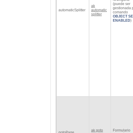
(puede ser
ak
gestionada p
automaticSplitter
automatic
comando
splitter
OBJECT SE
ENABLED
)
ak goto
Formulario
gotoPage