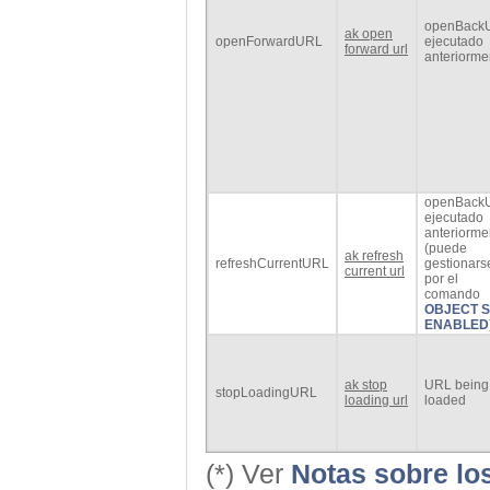
openBack
ak open
openForwardURL
ejecutado
forward url
anteriorme
openBack
ejecutado
anteriorme
(puede
ak refresh
refreshCurrentURL
gestionars
current url
por el
comando
OBJECT S
ENABLED
ak stop
URL being
stopLoadingURL
loading url
loaded
(*) Ver
Notas sobre lo