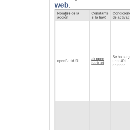
web
.
Nombre de la
Constant
e
Condicion
acción
si la hay
)
de activac
Se ha car
ak open
openBackURL
una URL
back url
anterior