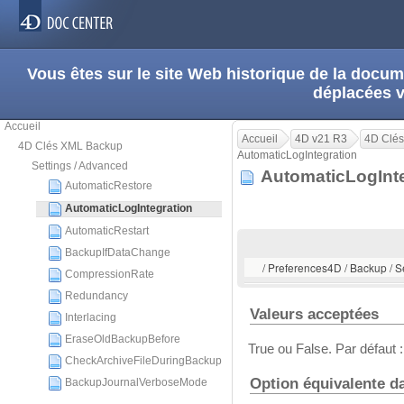
Vous êtes sur le site Web historique de la doc
déplacées 
Accueil
Accueil
4D v21 R3
4D Clé
4D Clés XML Backup
AutomaticLogIntegration
Settings / Advanced
AutomaticLogInt
AutomaticRestore
AutomaticLogIntegration
AutomaticRestart
BackupIfDataChange
/ Preferences4D / Backup / S
CompressionRate
Redundancy
Valeurs acceptées
Interlacing
EraseOldBackupBefore
True ou False. Par défaut :
CheckArchiveFileDuringBackup
Option équivalente d
BackupJournalVerboseMode