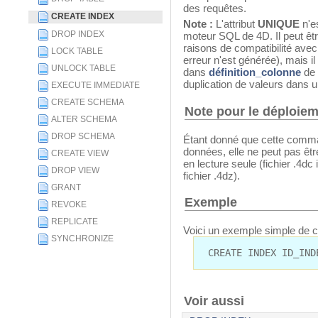
des requêtes.
CREATE INDEX
Note :
L'attribut
UNIQUE
n'es
DROP INDEX
moteur SQL de 4D. Il peut ê
raisons de compatibilité ave
LOCK TABLE
erreur n'est générée), mais il
UNLOCK TABLE
dans
définition_colonne
de
duplication de valeurs dans 
EXECUTE IMMEDIATE
CREATE SCHEMA
Note pour le déploie
ALTER SCHEMA
DROP SCHEMA
Étant donné que cette comman
données, elle ne peut pas êtr
CREATE VIEW
en lecture seule (fichier .4dc
DROP VIEW
fichier .4dz).
GRANT
Exemple
REVOKE
REPLICATE
Voici un exemple simple de cr
SYNCHRONIZE
CREATE INDEX ID_IND
Voir aussi