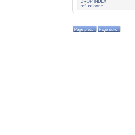
DROP INDEX
ref_colonne
Page préc.
Page suiv.