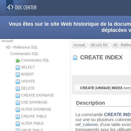
Vous êtes sur le site Web historique de la doc
déplacées 
Accueil
Accueil
4D v21 R3
4D - Réfé
4D - Référence SQL
Commandes SQL
CREATE INDEX
Commandes SQL
SELECT
INSERT
UPDATE
[
]
CREATE
UNIQUE
INDEX
nom
DELETE
CREATE DATABASE
Description
USE DATABASE
ALTER DATABASE
La commande
CREATE IN
CREATE TABLE
sur une ou plusieurs colonne(
ALTER TABLE
ref_colonne
, d'une table exist
transparents pour les utilisat
DROP TABLE