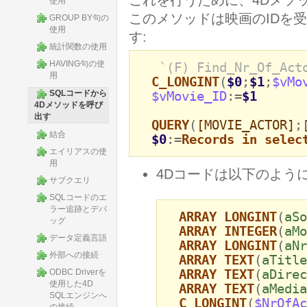
これを行うために、4Dメソッド (
使用
このメソッドは映画のIDを
GROUP BY句の
使用
す:
統計関数の使用
HAVING句の使
`(F) Find_Nr_Of_Act
用
C_LONGINT
(
$0
;
$1
;
$vMo
SQLコードから
$vMovie_ID
:=
$1
4Dメソッドを呼び
出す
QUERY
(
[MOVIE_ACTOR]
;
結合
$0
:=
Records in selec
エイリアスの使
用
4Dコードは以下のように
サブクエリ
SQLコードのエ
ラー追跡とデバ
ARRAY LONGINT
(
aSo
ッグ
ARRAY INTEGER
(
aMo
データ定義言語
ARRAY LONGINT
(
aNr
外部への接続
ARRAY TEXT
(
aTitle
ARRAY TEXT
(
aDirec
ODBC Driverを
使用した4D
ARRAY TEXT
(
aMedia
SQLエンジンへ
C_LONGINT
(
$NrOfAc