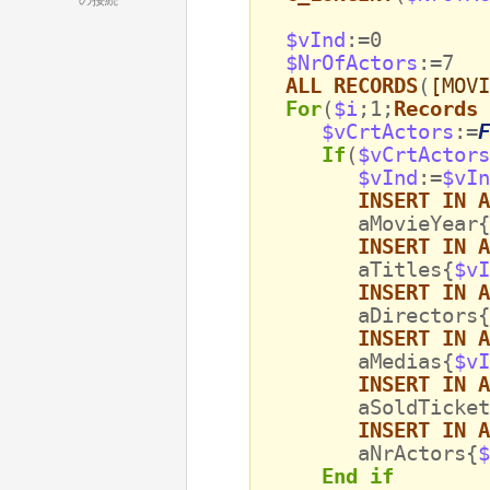
の接続
$vInd
:=0
$NrOfActors
:=7
ALL RECORDS
(
[MOVI
For
(
$i
;1;
Records 
$vCrtActors
:=
F
If
(
$vCrtActors
$vInd
:=
$vIn
INSERT IN A
aMovieYear{
INSERT IN A
aTitles{
$vI
INSERT IN A
aDirectors{
INSERT IN A
aMedias{
$vI
INSERT IN A
aSoldTicket
INSERT IN A
aNrActors{
$
End if