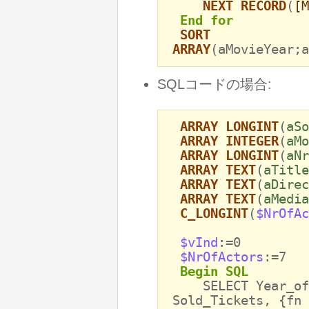
NEXT RECORD
(
[M
End for
SORT
ARRAY
(aMovieYear;a
SQLコードの場合:
ARRAY LONGINT
(
aSo
ARRAY INTEGER
(
aMo
ARRAY LONGINT
(
aNr
ARRAY TEXT
(
aTitle
ARRAY TEXT
(
aDirec
ARRAY TEXT
(
aMedia
C_LONGINT
(
$NrOfAc
$vInd
:=0
$NrOfActors
:=7
Begin SQL
SELECT Year_of_M
Sold_Tickets, {fn 