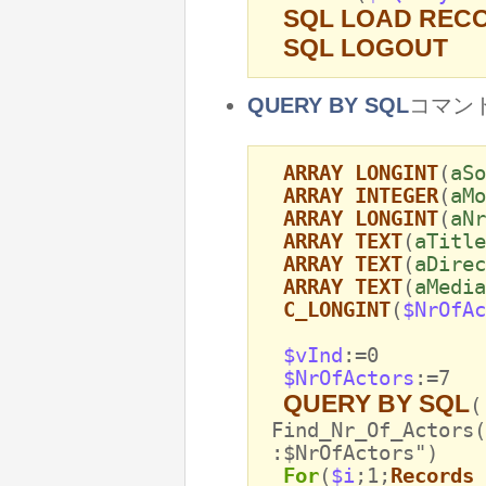
SQL LOAD REC
SQL LOGOUT
QUERY BY SQL
コマン
ARRAY LONGINT
(
aSo
ARRAY INTEGER
(
aMo
ARRAY LONGINT
(
aNr
ARRAY TEXT
(
aTitle
ARRAY TEXT
(
aDirec
ARRAY TEXT
(
aMedia
C_LONGINT
(
$NrOfAc
$vInd
:=0
$NrOfActors
:=7
QUERY BY SQL
(
Find_Nr_Of_Actors(
:$NrOfActors")
For
(
$i
;1;
Records 