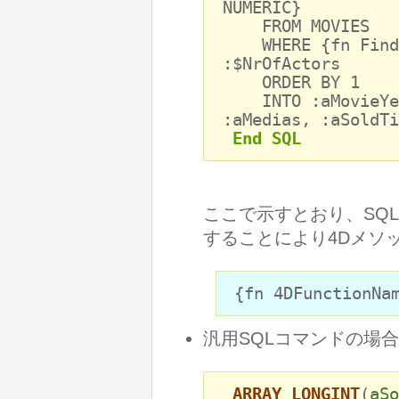
NUMERIC}
FROM MOVIES
WHERE {fn Find_N
:$NrOfActors
ORDER BY 1
INTO :aMovieYear
:aMedias, :aSoldTi
End SQL
ここで示すとおり、SQ
することにより4Dメソ
{fn 4DFunctionNa
汎用SQLコマンドの場合
ARRAY LONGINT
(
aSo