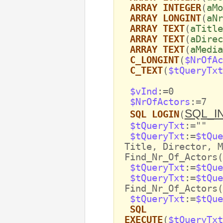
ARRAY INTEGER
(
aMo
ARRAY LONGINT
(
aNr
ARRAY TEXT
(
aTitle
ARRAY TEXT
(
aDirec
ARRAY TEXT
(
aMedia
C_LONGINT
(
$NrOfAc
C_TEXT
(
$tQueryTxt
$vInd
:=0
$NrOfActors
:=7
SQL_I
SQL LOGIN
(
$tQueryTxt
:=""
$tQueryTxt
:=
$tQue
Title, Director, M
Find_Nr_Of_Actors(
$tQueryTxt
:=
$tQue
$tQueryTxt
:=
$tQue
Find_Nr_Of_Actors(
$tQueryTxt
:=
$tQue
SQL
EXECUTE
(
$tQueryTxt