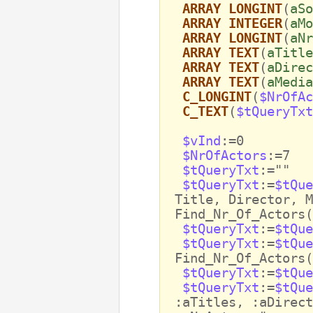
ARRAY LONGINT
(
aSo
ARRAY INTEGER
(
aMo
ARRAY LONGINT
(
aNr
ARRAY TEXT
(
aTitle
ARRAY TEXT
(
aDirec
ARRAY TEXT
(
aMedia
C_LONGINT
(
$NrOfAc
C_TEXT
(
$tQueryTxt
$vInd
:=0
$NrOfActors
:=7
$tQueryTxt
:=""
$tQueryTxt
:=
$tQue
Title, Director, M
Find_Nr_Of_Actors(
$tQueryTxt
:=
$tQue
$tQueryTxt
:=
$tQue
Find_Nr_Of_Actors(
$tQueryTxt
:=
$tQue
$tQueryTxt
:=
$tQue
:aTitles, :aDirect