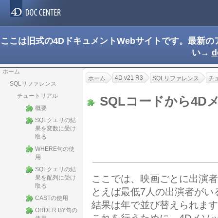
ここは旧式の4DドキュメントWebサイトです。最新
い→
d
ホーム
4D v21 R3
ホーム
SQLリファレンス
チ
SQLリファレンス
チュートリアル
SQLコードから4
概要
SQLクエリの結
果を変数に受け
取る
WHERE句の使
用
SQLクエリの結
ここでは、映画ごとに出演者
果を配列に受け
取る
とえば最低7人の出演者がい
CASTの使用
結果は年で並び替えられます
ORDER BY句の