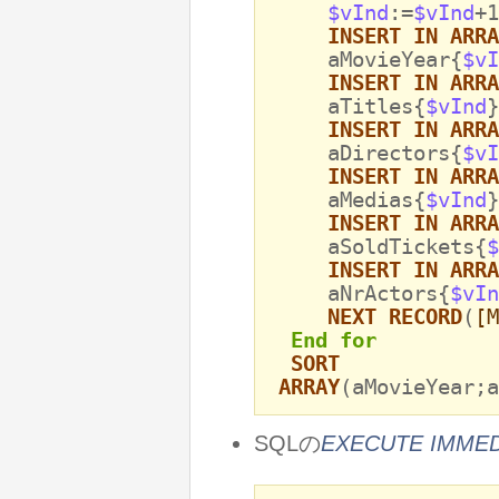
$vInd
:=
$vInd
+1
INSERT IN ARRA
aMovieYear{
$vI
INSERT IN ARRA
aTitles{
$vInd
}
INSERT IN ARRA
aDirectors{
$vI
INSERT IN ARRA
aMedias{
$vInd
}
INSERT IN ARRA
aSoldTickets{
$
INSERT IN ARRA
aNrActors{
$vIn
NEXT RECORD
(
[M
End for
SORT
ARRAY
(aMovieYear;a
SQLの
EXECUTE IMMED