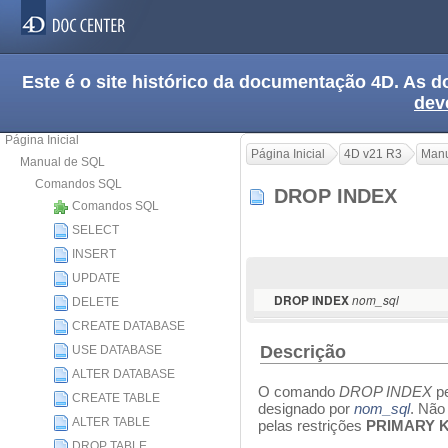
Este é o site histórico da documentação 4D. As
dev
Página Inicial
Página Inicial
4D v21 R3
Manu
Manual de SQL
Comandos SQL
DROP INDEX
Comandos SQL
SELECT
INSERT
UPDATE
DROP INDEX
nom_sql
DELETE
CREATE DATABASE
Descrição
USE DATABASE
ALTER DATABASE
O comando
DROP INDEX
pe
CREATE TABLE
designado por
nom_sql
. Não
ALTER TABLE
pelas restrições
PRIMARY 
DROP TABLE