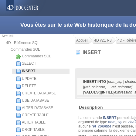
Vous êtes sur le site Web historique de la
Accueil
Accueil
4D v21 R3
4D - Réfé
4D - Référence SQL
Commandes SQL
INSERT
Commandes SQL
SELECT
INSERT
UPDATE
{
INSERT INTO
nom_sql | chaîn
DELETE
[(
)]
ref_colonne, ..., ref_colonne
[
({[
]
VALUES
INFILE
expression_a
CREATE DATABASE
USE DATABASE
Description
ALTER DATABASE
CREATE TABLE
La commande
INSERT
permet d'aj
argument de type
nom_sql
ou
chaî
ALTER TABLE
aucune
ref_colonne
n'est passée, 
DROP TABLE
première colonne, la deuxième dans