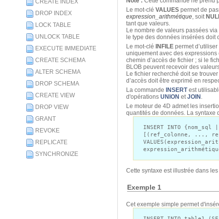
Note :
Cette commande ne prend pa
CREATE INDEX
Le mot-clé
VALUES
permet de passe
DROP INDEX
expression_arithmétique
, soit
NUL
tant que valeurs.
LOCK TABLE
Le nombre de valeurs passées via 
UNLOCK TABLE
le type des données insérées doit 
Le mot-clé
INFILE
permet d’utiliser
EXECUTE IMMEDIATE
uniquement avec des expressions
CREATE SCHEMA
chemin d’accès de fichier ; si le f
BLOB peuvent recevoir des valeur
ALTER SCHEMA
Le fichier recherché doit se trouve
d’accès doit être exprimé en respec
DROP SCHEMA
La commande
INSERT
est utilisab
CREATE VIEW
d'opérations
UNION
et
JOIN
.
Le moteur de 4D admet les insertion
DROP VIEW
quantités de données. La syntaxe de
GRANT
INSERT INTO {nom_sql |
REVOKE
[(ref_colonne, ..., re
REPLICATE
VALUES(expression_arit
expression_arithmétiqu
SYNCHRONIZE
Cette syntaxe est illustrée dans le
Exemple 1
Cet exemple simple permet d'insérer
INSERT INTO table1 (SE