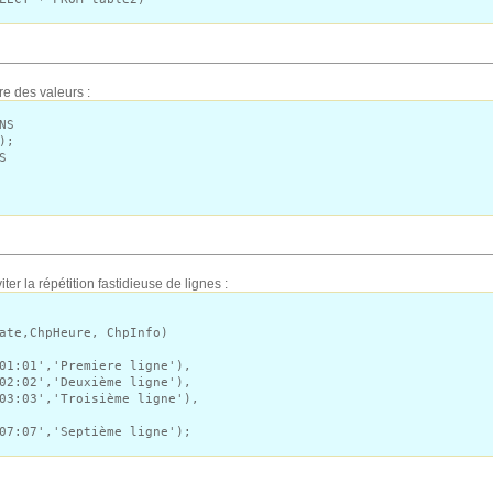
re des valeurs :
NS
);
S
ter la répétition fastidieuse de lignes :
ate,ChpHeure, ChpInfo)
01:01','Premiere ligne'),
02:02','Deuxième ligne'),
03:03','Troisième ligne'),
07:07','Septième ligne');