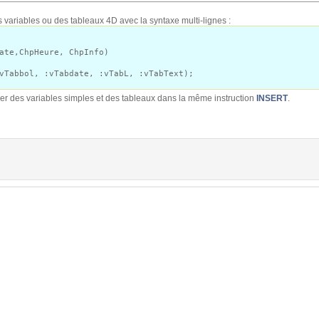
 variables ou des tableaux 4D avec la syntaxe multi-lignes :
ate,ChpHeure, ChpInfo)
vTabbol, :vTabdate, :vTabL, :vTabText);
 des variables simples et des tableaux dans la même instruction
INSERT
.