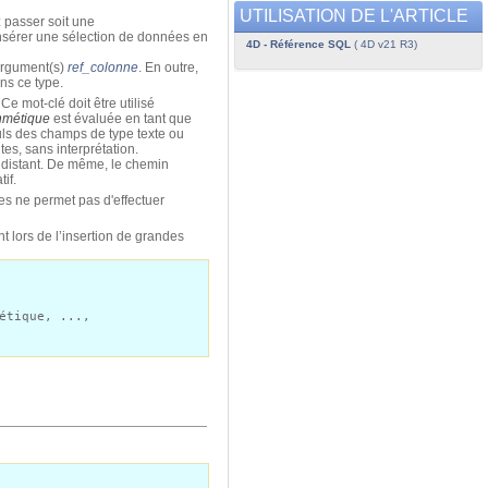
UTILISATION DE L'ARTICLE
z passer soit une
insérer une sélection de données en
4D - Référence SQL
( 4D v21 R3)
argument(s)
ref_colonne
. En outre,
ns ce type.
Ce mot-clé doit être utilisé
hmétique
est évaluée en tant que
euls des champs de type texte ou
es, sans interprétation.
t distant. De même, le chemin
if.
es ne permet pas d'effectuer
t lors de l’insertion de grandes
étique, ...,