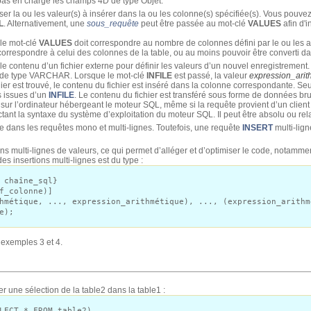
s en charge les champs 4D de type Objet.
r la ou les valeur(s) à insérer dans la ou les colonne(s) spécifiée(s). Vous pouve
L
. Alternativement, une
sous_requête
peut être passée au mot-clé
VALUES
afin d'
le mot-clé
VALUES
doit correspondre au nombre de colonnes défini par le ou les 
correspondre à celui des colonnes de la table, ou au moins pouvoir être converti da
 le contenu d’un fichier externe pour définir les valeurs d’un nouvel enregistrement. 
 de type VARCHAR. Lorsque le mot-clé
INFILE
est passé, la valeur
expression_arit
ichier est trouvé, le contenu du fichier est inséré dans la colonne correspondante. S
s issues d’un
INFILE
. Le contenu du fichier est transféré sous forme de données brut
r sur l’ordinateur hébergeant le moteur SQL, même si la requête provient d’un clien
tant la syntaxe du système d’exploitation du moteur SQL. Il peut être absolu ou relat
le dans les requêtes mono et multi-lignes. Toutefois, une requête
INSERT
multi-lign
s multi-lignes de valeurs, ce qui permet d’alléger et d’optimiser le code, notammen
s insertions multi-lignes est du type :
 chaîne_sql}
f_colonne)]
hmétique, ..., expression_arithmétique), ..., (expression_arithm
e);
s exemples 3 et 4.
 une sélection de la table2 dans la table1 :
LECT * FROM table2)