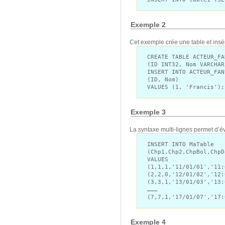
Exemple 2
Cet exemple crée une table et insè
CREATE TABLE ACTEUR_FA
(ID INT32, Nom VARCHAR
INSERT INTO ACTEUR_FAN
(ID, Nom)
VALUES (1, 'Francis');
Exemple 3
La syntaxe multi-lignes permet d’évi
INSERT INTO MaTable
(Chp1,Chp2,ChpBol,ChpD
VALUES
(1,1,1,'11/01/01','11:
(2,2,0,'12/01/02','12:
(3,3,1,'13/01/03','13:
………
(7,7,1,'17/01/07','17:
Exemple 4