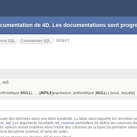
 documentation de 4D. Les documentations sont prog
rence SQL
Commandes SQL
INSERT
}
e_sql
|
}, ..., {[
]
|
};) |
]
rithmétique
NULL
INFILE
expression_arithmétique
NULL
sous_requête
outer des données dans une table existante. La table dans laquelle les données so
ne_sql
. Les arguments facultatifs
ref_colonne
permettent de définir les colonnes dan
les valeurs seront insérées dans l'ordre des colonnes de la base (la première vale
 la deuxième colonne, et ainsi de suite).