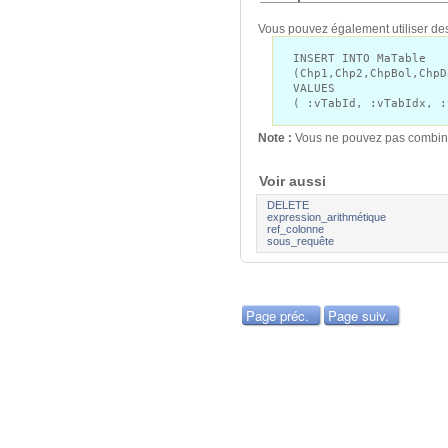
Vous pouvez également utiliser des
INSERT INTO MaTable
(Chp1,Chp2,ChpBol,ChpD
VALUES
( :vTabId, :vTabIdx, :
Note :
Vous ne pouvez pas combiner
Voir aussi
DELETE
expression_arithmétique
ref_colonne
sous_requête
Page préc.
Page suiv.