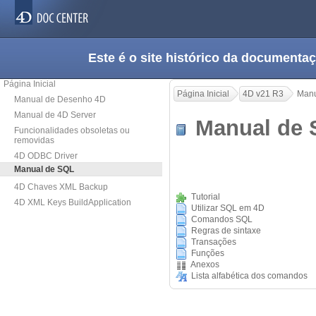
Este é o site histórico da documen
Página Inicial
Página Inicial
4D v21 R3
Manu
Manual de Desenho 4D
Manual de 4D Server
Manual de
Funcionalidades obsoletas ou
removidas
4D ODBC Driver
Manual de SQL
4D Chaves XML Backup
Tutorial
4D XML Keys BuildApplication
Utilizar SQL em 4D
Comandos SQL
Regras de sintaxe
Transações
Funções
Anexos
Lista alfabética dos comandos