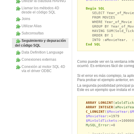
Utilizar la cláusula HAVING
Llamar los métodos 4D
Begin SQL
desde el código SQL
SELECT Year_of_Movie,
FROM MOVIES
Joins
WHERE Year_of_Movie >
Utilizar Alias
GROUP BY Year_of_Mov
HAVING SUM(Sold_Ticke
Subconsultas
ORDER BY 1
INTO :aMovieYear, :a
Seguimiento y depuración
End SQL
del código SQL
Data Definition Language
Conexiones externas
Como puede ver en la ventana inferi
ocurrió. Es entonces fácil de corre
Conexión al motor SQL 4D
vía el driver ODBC
Si el error es más complejo, la ap
Para probar el ejemplo anterior, e
La segunda posibilidad principal p
Este es un ejemplo que instala el
ARRAY LONGINT
(
aSoldTick
ARRAY INTEGER
(
aMovieYea
C_LONGINT
(
$MovieYear
;
$M
$MovieYear
:=1979
$MinSoldTickets
:=100000
MySQL_Error
:=0