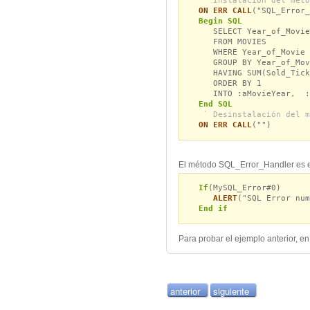
` Instalación del méto
ON ERR CALL
("SQL_Error_
Begin SQL
SELECT Year_of_Movie,
FROM MOVIES
WHERE Year_of_Movie >
GROUP BY Year_of_Mov
HAVING SUM(Sold_Ticke
ORDER BY 1
INTO :aMovieYear, :a
End SQL
` Desinstalación del m
ON ERR CALL
("")
El método SQL_Error_Handler es el
If
(MySQL_Error#0)
ALERT
("SQL Error num
End if
Para probar el ejemplo anterior, 
anterior
siguiente