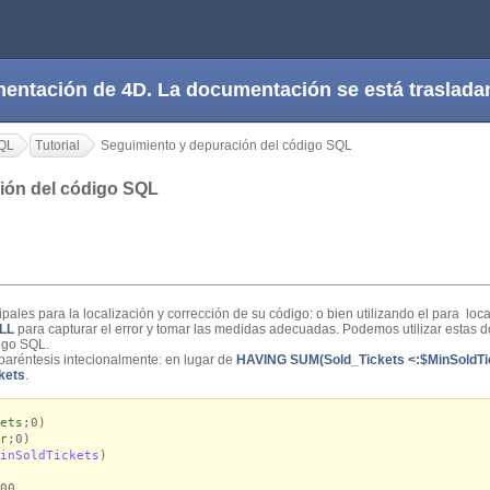
cumentación de 4D. La documentación se está trasla
QL
Tutorial
Seguimiento y depuración del código SQL
ión del código SQL
pales para la localización y corrección de su código: o bien utilizando el
para local
LL
para capturar el error y tomar las medidas adecuadas. Podemos utilizar estas do
igo SQL.
paréntesis intecionalmente: en lugar de
HAVING SUM(Sold_Tickets <:$MinSoldTi
kets
.
ets
;0)
r
;0)
inSoldTickets
)
00