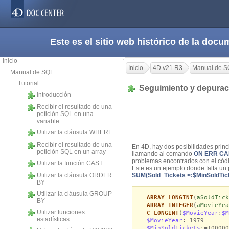
Este es el sitio web histórico de la do
Inicio
Inicio
4D v21 R3
Manual de S
Manual de SQL
Tutorial
Seguimiento y depurac
Introducción
Recibir el resultado de una
petición SQL en una
variable
Utilizar la cláusula WHERE
Recibir el resultado de una
En 4D, hay dos posibilidades princi
petición SQL en un array
llamando al comando
ON ERR CA
problemas encontrados con el cód
Utilizar la función CAST
Este es un ejemplo donde falta un 
Utilizar la cláusula ORDER
SUM(Sold_Tickets <:$MinSoldTic
BY
Utilizar la cláusula GROUP
ARRAY LONGINT
(
aSoldTick
BY
ARRAY INTEGER
(
aMovieYea
Utilizar funciones
C_LONGINT
(
$MovieYear
;
$M
estadísticas
$MovieYear
:=1979
$MinSoldTickets
:=100000