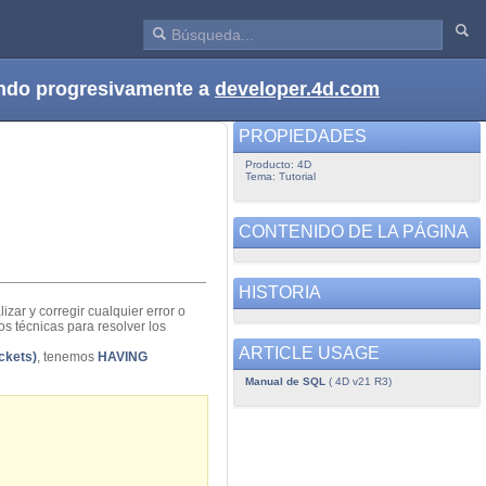
dando progresivamente a
developer.4d.com
PROPIEDADES
Producto: 4D
Tema: Tutorial
CONTENIDO DE LA PÁGINA
HISTORIA
izar y corregir cualquier error o
s técnicas para resolver los
ARTICLE USAGE
ckets)
, tenemos
HAVING
Manual de SQL
( 4D v21 R3)