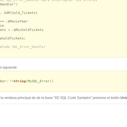
do SQL_Error_Handler para interceptar los errores
Handler")
 SUM(Sold_Tickets)
= :$MovieYear
ie
ts < :$MinSoldTickets
SoldTickets;
étodo SQL_Error_Handler
 siguiente:
ber: "+
String
(
MySQL_Error
))
en la ventana principal de de la base "4D SQL Code Samples" presione el botón
Usi