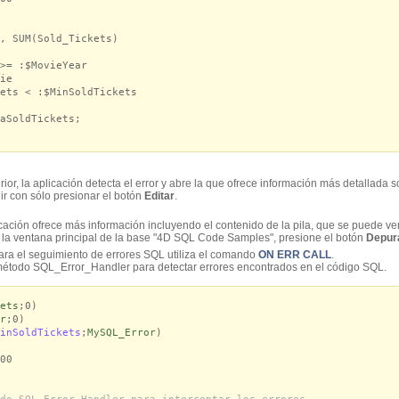
 SUM(Sold_Tickets)
= :$MovieYear
ie
ts < :$MinSoldTickets
SoldTickets;
or, la aplicación detecta el error y abre la
que ofrece información más detallada so
gir con sólo presionar el botón
Editar
.
licación ofrece más información incluyendo el contenido de la pila, que se puede v
n la ventana principal de la base "4D SQL Code Samples", presione el botón
Depura
ara el seguimiento de errores SQL utiliza el comando
ON ERR CALL
.
 método SQL_Error_Handler para detectar errores encontrados en el código SQL.
ets
;0)
r
;0)
inSoldTickets
;
MySQL_Error
)
00