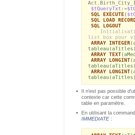
Act.Birth_City_
$tQueryTxt
:=
$t
SQL EXECUTE
(
$t
SQL LOAD RECOR
SQL LOGOUT
` Initialisat
list box pour v
ARRAY INTEGER
(
tableau
(
aTitles
ARRAY TEXT
(
aMe
ARRAY LONGINT
(
tableau
(
aTitles
ARRAY LONGINT
(
tableau
(
aTitles
Il n'est pas possible d'u
contexte car cette com
table en paramètre.
En utilisant la comma
IMMEDIATE
: