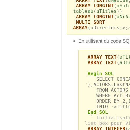
ARRAY TEXT
(
aMedias
ARRAY LONGINT
(
aSol
tableau
(
aTitles
))
ARRAY LONGINT
(
aNrA
MULTI SORT
ARRAY
(aDirectors;>;
En utilisant du code SQ
ARRAY TEXT
(
aTi
ARRAY TEXT
(
aDi
Begin SQL
SELECT CONCAT(
'),ACTORS.LastN
FROM ACTORS AS
WHERE Act.Birt
ORDER BY 2,
INTO :aTitles
End SQL
` Initialisat
list box pour v
ARRAY INTEGER
(