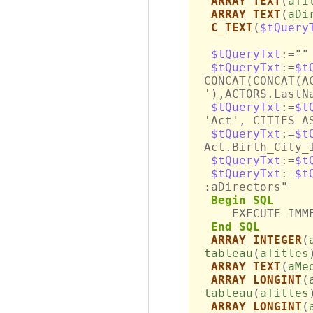
ARRAY TEXT
(
aTi
ARRAY TEXT
(
aDi
C_TEXT
(
$tQuery
$tQueryTxt
:=""
$tQueryTxt
:=
$t
CONCAT(CONCAT(A
'),ACTORS.LastN
$tQueryTxt
:=
$t
'Act', CITIES A
$tQueryTxt
:=
$t
Act.Birth_City_
$tQueryTxt
:=
$t
$tQueryTxt
:=
$t
:aDirectors"
Begin SQL
EXECUTE IMMED
End SQL
ARRAY INTEGER
(
tableau
(
aTitles
ARRAY TEXT
(
aMe
ARRAY LONGINT
(
tableau
(
aTitles
ARRAY LONGINT
(