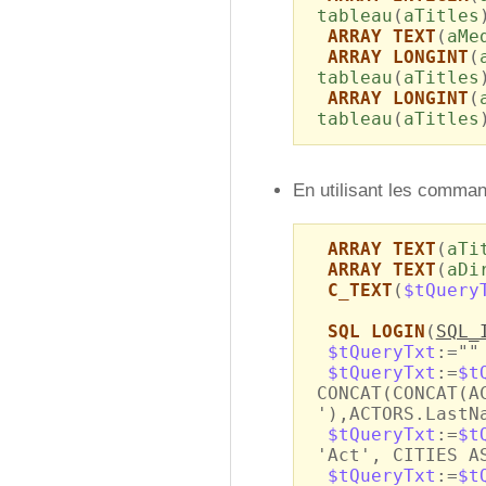
tableau
(
aTitles
ARRAY TEXT
(
aMe
ARRAY LONGINT
(
tableau
(
aTitles
ARRAY LONGINT
(
tableau
(
aTitles
En utilisant les comma
ARRAY TEXT
(
aTi
ARRAY TEXT
(
aDi
C_TEXT
(
$tQuery
SQL LOGIN
(
SQL_
$tQueryTxt
:=""
$tQueryTxt
:=
$t
CONCAT(CONCAT(A
'),ACTORS.LastN
$tQueryTxt
:=
$t
'Act', CITIES A
$tQueryTxt
:=
$t