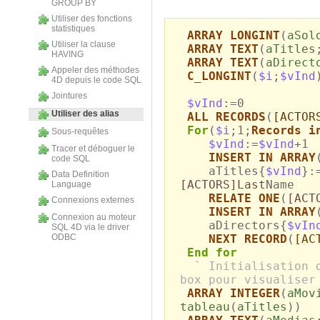
GROUP BY
Utiliser des fonctions
statistiques
ARRAY LONGINT
(
aSol
Utiliser la clause
ARRAY TEXT
(
aTitles
HAVING
ARRAY TEXT
(
aDirect
Appeler des méthodes
C_LONGINT
(
$i
;
$vInd
4D depuis le code SQL
Jointures
$vInd
:=0
Utiliser des alias
ALL RECORDS
(
[ACTOR
For
(
$i
;1;
Records i
Sous-requêtes
$vInd
:=
$vInd
+1
Tracer et déboguer le
INSERT IN ARRAY
code SQL
aTitles{
$vInd
}:
Data Definition
[ACTORS]Last
Name
Language
RELATE ONE
(
[ACT
Connexions externes
INSERT IN ARRAY
Connexion au moteur
aDirectors{
$vIn
SQL 4D via le driver
ODBC
NEXT RECORD
(
[AC
End for
` Initialisation 
box pour visualiser
ARRAY INTEGER
(
aMov
tableau
(
aTitles
))