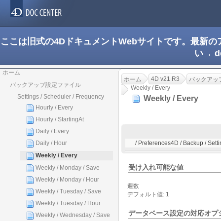
ここは旧式の4DドキュメントWebサイトです。最新
い→
d
ホーム
4D v21 R3
ホーム
バックアッ
バックアップ設定ファイル
Weekly / Every
Settings / Scheduler / Frequency
Weekly / Every
Hourly / Every
Hourly / StartingAt
Daily / Every
Daily / Hour
/ Preferences4D / Backup / Setti
Weekly / Every
受け入れ可能な値
Weekly / Monday / Save
Weekly / Monday / Hour
週数
Weekly / Tuesday / Save
デフォルト値: 1
Weekly / Tuesday / Hour
データベース設定の対応オプ
Weekly / Wednesday / Save