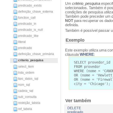
Um
critério_pesquisa
especif
predicado_exists
selecionados. Também é pos
definição_chave_externa
condições de pesquisa utili
Também pode preceder um
function_call
NOT
para recuperar os dad
predicado_in
definida.
predicado_is_null
Também é possível passar
predicado_like
Exemplo
literal
predicado
Este exemplo utiliza uma com
cláusula
WHERE
:
definição_chave_primária
criterio_pesquisa
SELECT provedor_id
FROM provedor
select_item
WHERE (nome = 'CANO
lista_ordem
OR (nome = 'Hewlett
tipo_datos_sql
OR (nome = 'Firewal
city = 'Chicago');
nom_sql
cadeia_sql
sub_consulta
Ver também
restrição_tabela
DELETE
ref_tabela
predicado