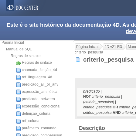
Este é o site histórico da documentação 4D. As
dev
Página Inicial
Página Inicial
4D v21 R3
Manu
Manual de SQL
criterio_pesquisa
Regras de sintaxe
criterio_pesquis
Regras de sintaxe
chamada_função_4d
ref_linguagem_4d
predicado_all_or_any
|
predicado
expressão_aritmética
|
NOT
critério_pesquisa
predicado_between
(
) |
critério_pesquisa
expressão_condicional
critério_pesquisa
OR
critério_p
critério_pesquisa
AND
critério
definição_coluna
ref_coluna
Descrição
parâmetro_comando
predicado_comparaison