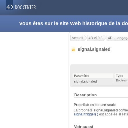
Vous êtes sur le site Web historique de la
Accueil
4D v19.8
4D - Langag
signal.signaled
Paramètre
Type
Booléen
signal.signaled
Description
Propriété en lecture seule
La propriété
signal.signaled
contien
signal.trigger( )
est appelée, il est 
Voir aussi