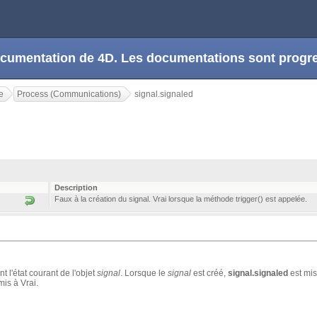
 documentation de 4D. Les documentations sont prog
e
Process (Communications)
signal.signaled
Description
Faux à la création du signal. Vrai lorsque la méthode trigger() est appelée.
t l'état courant de l'objet
signal
. Lorsque le
signal
est créé,
signal.signaled
est mis
mis à Vrai.