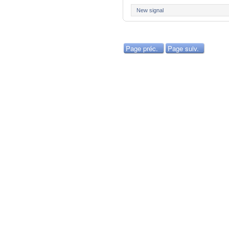
New signal
Page préc.
Page suiv.