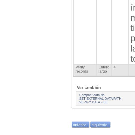
í
m
t
p
l
t
Verify
Entero
4
records
largo
Ver también
Compact data file
SET EXTERNAL DATA PATH
VERIFY DATA FILE
anterior
siguiente