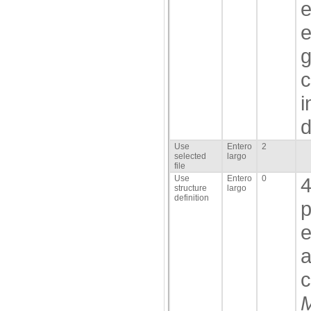
e
e
g
c
i
d
Use
Entero
2
selected
largo
file
Use
Entero
0
4
structure
largo
definition
p
e
a
c