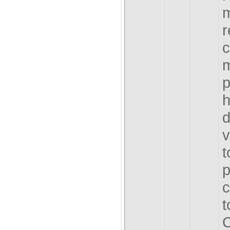
r
c
m
p
h
d
v
t
p
c
t
C