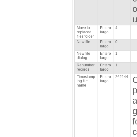
o
u
Move to
Entero
4
replaced
largo
files folder
New file
Entero
0
largo
New file
Entero
1
dialog
largo
Renumber
Entero
1
records
largo
Timestamp
Entero
262144
C
log file
largo
name
p
a
g
f
c