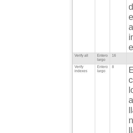
d
e
i
e
Verify all
Entero
16
largo
Verify
Entero
8
E
indexes
largo
c
l
a
l
n
l