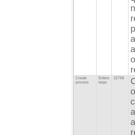
n
r
p
a
a
o
r
Create
Entero
32768
C
process
largo
o
c
a
a
r