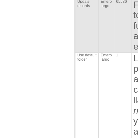
Update
Entero
65536
F
records
largo
t
f
a
e
Use default
Entero
1
L
folder
largo
p
a
c
l
n
y
a