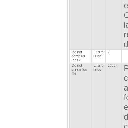
e
O
l
r
d
Do not
Entero
2
compact
largo
index
Do not
Entero
16384
P
create log
largo
file
c
a
f
e
d
c