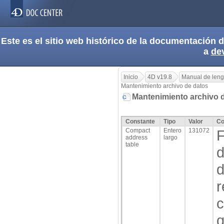
Este es el sitio web histórico de la documentación
a
de
Inicio
4D v19.8
Manual de len
Mantenimiento archivo de datos
Mantenimiento archivo 
Constante
Tipo
Valor
Co
Compact
Entero
131072
F
address
largo
table
d
d
r
c
q