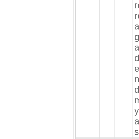
r
r
a
a
d
e
n
d
m
y
a
s