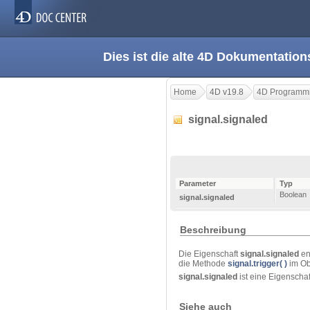
Dies ist die alte 4D Dokumentation
Home
4D v19.8
4D Programmi
signal.signaled
Parameter
Typ
Boolean
signal.signaled
Beschreibung
Die Eigenschaft
signal.signaled
en
die Methode
signal.trigger( )
im Ob
signal.signaled
ist eine Eigenscha
Siehe auch