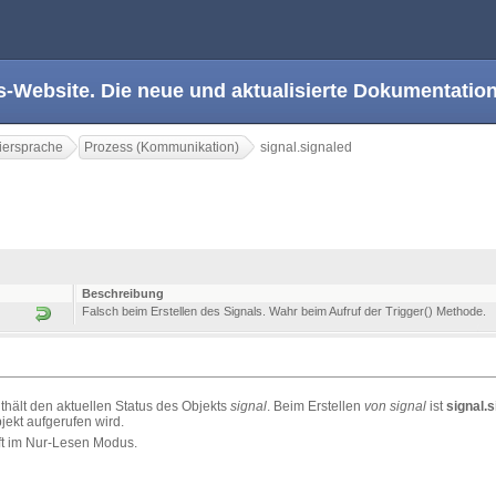
s-Website. Die neue und aktualisierte Dokumentation
ersprache
Prozess (Kommunikation)
signal.signaled
Beschreibung
Falsch beim Erstellen des Signals. Wahr beim Aufruf der Trigger() Methode.
thält den aktuellen Status des Objekts
signal
. Beim Erstellen
von signal
ist
signal.
jekt aufgerufen wird.
ft im Nur-Lesen Modus.