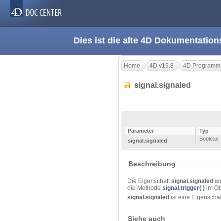
Dies ist die alte 4D Dokumentation
Home
4D v19.8
4D Programmi
signal.signaled
Parameter
Typ
Boolean
signal.signaled
Beschreibung
Die Eigenschaft
signal.signaled
en
die Methode
signal.trigger( )
im Ob
signal.signaled
ist eine Eigenscha
Siehe auch