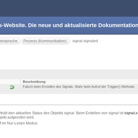
s-Website. Die neue und aktualisierte Dokumentation
ersprache
Prozess (Kommunikation)
signal.signaled
Beschreibung
Falsch beim Erstellen des Signals. Wahr beim Aufruf der Trigger() Methode.
thält den aktuellen Status des Objekts
signal
. Beim Erstellen
von signal
ist
signal.
jekt aufgerufen wird.
ft im Nur-Lesen Modus.