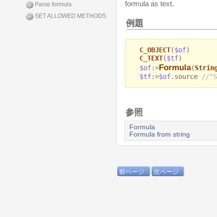
formula as text.
Parse formula
SET ALLOWED METHODS
例題
C_OBJECT
(
$of
)
C_TEXT
(
$tf
)
Formula
$of
:=
(
Strin
$tf
:=
$of
.source
//"S
参照
Formula
Formula from string
前ページ
次ページ