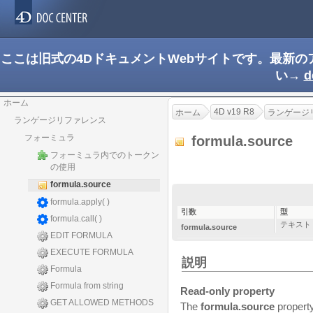
ここは旧式の4DドキュメントWebサイトです。最新
い→
d
ホーム
4D v19 R8
ホーム
ランゲージ
ランゲージリファレンス
フォーミュラ
formula.source
フォーミュラ内でのトークン
の使用
formula.source
formula.apply( )
引数
型
formula.call( )
テキスト
formula.source
EDIT FORMULA
EXECUTE FORMULA
説明
Formula
Formula from string
Read-only property
GET ALLOWED METHODS
The
formula.source
property