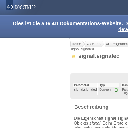
Dies ist die alte 4D Dokumentations-Website. D
dev
Home
4D v19.8
4D Programmi
signal.signaled
signal.signaled
Parameter
Typ
Bes
signal.signaled
Boolean
Fals
Trig
Beschreibung
Die Eigenschaft
signal.sign
Objekts
signal
. Beim Erstell
wird wahr, wenn die Method