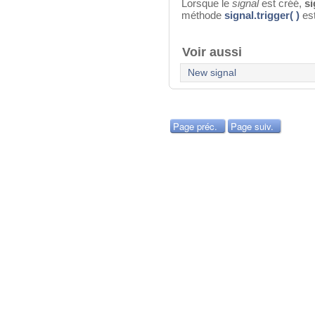
Lorsque le
signal
est créé,
si
méthode
signal.trigger( )
est
Voir aussi
New signal
Page préc.
Page suiv.