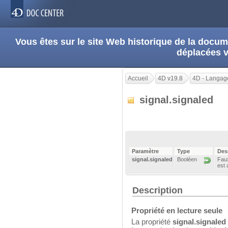
Vous êtes sur le site Web historique de la doc
déplacées 
Accueil
4D v19.8
4D - Langag
signal.signaled
Paramètre
Type
Des
signal.signaled
Booléen
Faux
est 
Description
Propriété en lecture seule
La propriété
signal.signaled