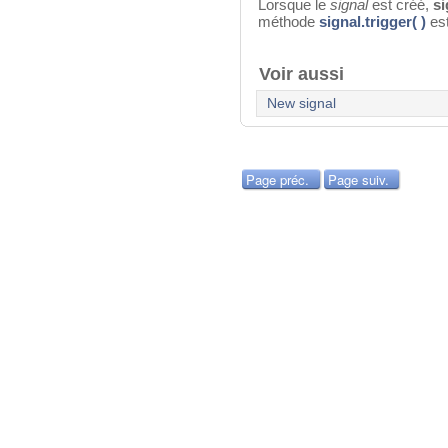
Lorsque le
signal
est créé,
si
méthode
signal.trigger( )
est
Voir aussi
New signal
Page préc.
Page suiv.