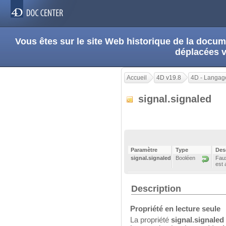
Vous êtes sur le site Web historique de la doc
déplacées 
Accueil
4D v19.8
4D - Langag
signal.signaled
Paramètre
Type
Des
signal.signaled
Booléen
Faux
est 
Description
Propriété en lecture seule
La propriété
signal.signaled