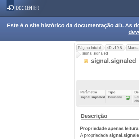
Este é o site histórico da documentação 4D. As
dev
Página Inicial
4D v19.8
Manua
signal.signaled
signal.signaled
Parâmetro
Tipo
De
signal.signaled
Booleano
Fal
ch
Descrição
Propriedade apenas leitura
A propriedade
signal.signal