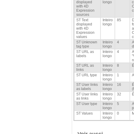
displayed
longo
c
with 4D
C
Expression
c
sources
ST Text
Inteiro
85
D
displayed
longo
f
with 4D
a
Expression
C
values
c
ST Unknown
Inteiro
4
A
tag type
longo
d
ST URL as
Inteiro
4
A
labels
longo
"
n
ST URL as
Inteiro
8
É
links
longo
ST URL type
Inteiro
1
A
longo
ST User links
Inteiro
16
É
as labels
longo
(
ST User links
Inteiro
32
É
as links
longo
ST User type
Inteiro
5
A
longo
p
ST Values
Inteiro
0
M
longo