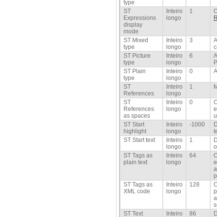
type
ST
Inteiro
1
O
Expressions
longo
R
display
mode
ST Mixed
Inteiro
3
A
type
longo
c
ST Picture
Inteiro
6
A
type
longo
P
ST Plain
Inteiro
0
A
type
longo
ST
Inteiro
1
M
References
longo
ST
Inteiro
0
C
References
longo
e
as spaces
u
ST Start
Inteiro
-1000
D
highlight
longo
t
ST Start text
Inteiro
1
D
longo
o
ST Tags as
Inteiro
64
O
plain text
longo
e
a
p
ST Tags as
Inteiro
128
O
XML code
longo
p
a
s
ST Text
Inteiro
86
D