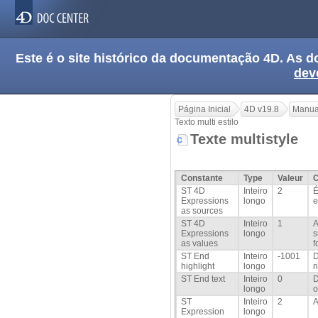
Este é o site histórico da documentação 4D. As
dev
Página Inicial
4D v19.8
Manua
Texto multi estilo
Texte multistyle
Constante
Type
Valeur
ST 4D
Inteiro
2
É
Expressions
longo
e
as sources
ST 4D
Inteiro
1
A
Expressions
longo
s
as values
f
ST End
Inteiro
-1001
D
highlight
longo
n
ST End text
Inteiro
0
D
longo
o
ST
Inteiro
2
A
Expression
longo