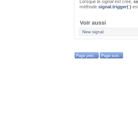
Lorsque le
signal
est créé,
si
méthode
signal.trigger( )
est
Voir aussi
New signal
Page préc.
Page suiv.