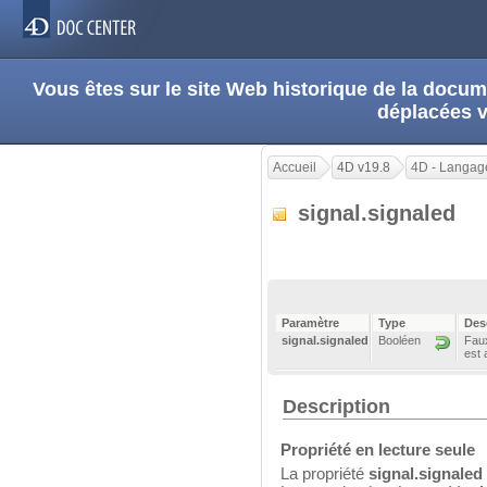
Vous êtes sur le site Web historique de la doc
déplacées 
Accueil
4D v19.8
4D - Langag
signal.signaled
Paramètre
Type
Des
signal.signaled
Booléen
Faux
est 
Description
Propriété en lecture seule
La propriété
signal.signaled