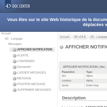
Vous êtes sur le site Web historique de la doc
déplacées 
Accueil
Accueil
4D v19.8
4D - Langag
4D - Langage
Messages
AFFICHER NOTIF
AFFICHER NOTIFICATION
ALERTE
CONFIRMER
AFFICHER NOTIFICATION ( titre ; 
Demander
Paramètre
Type
LAISSER MESSAGES
titre
Alpha
MESSAGE
contenu
Alpha
POSITION MESSAGE
durée
Entier long
SUPPRIMER MESSAGES
Description