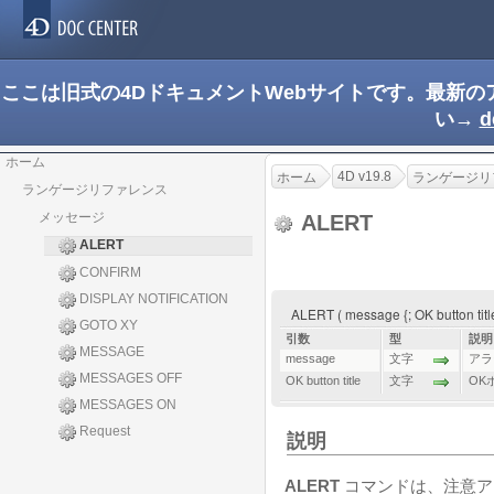
ここは旧式の4DドキュメントWebサイトです。最新
い→
d
ホーム
4D v19.8
ホーム
ランゲージリ
ランゲージリファレンス
メッセージ
ALERT
ALERT
CONFIRM
DISPLAY NOTIFICATION
ALERT ( message {; OK button titl
GOTO XY
引数
型
説明
MESSAGE
message
文字
アラ
MESSAGES OFF
OK button title
文字
OK
MESSAGES ON
Request
説明
ALERT
コマンドは、注意ア