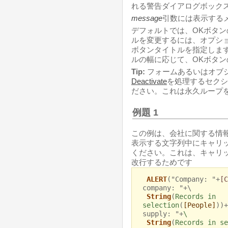
れる警告ダイアログボック
message
引数には表示する
デフォルトでは、OKボタン
ルを変更するには、オプシ
ボタンタイトルを指定しま
ルの幅に応じて、OKボタ
Tip:
フォームあるいはオブ
Deactivate
を処理するセクシ
ださい。これは永久ループ
例題 1
この例は、会社に関する情
表示する文字列中にキャリ
ください。これは、キャリ
改行するためです
ALERT
("Company: "+
[C
company: "+\
String
(
Records in
selection
(
[People]
))+
supply: "+
\
String
(
Records in se