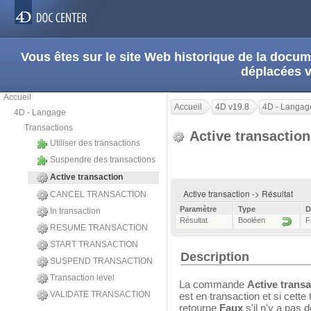
Vous êtes sur le site Web historique de la doc
déplacées 
Accueil
Accueil
4D v19.8
4D - Langag
4D - Langage
Transactions
Active transactio
Utiliser des transactions
Suspendre des transactions
Active transaction
Active transaction -> Résultat
CANCEL TRANSACTION
Paramètre
Type
D
In transaction
Résultat
Booléen
F
RESUME TRANSACTION
START TRANSACTION
Description
SUSPEND TRANSACTION
Transaction level
La commande
Active transa
VALIDATE TRANSACTION
est en transaction et si cette
retourne
Faux
s'il n'y a pas 