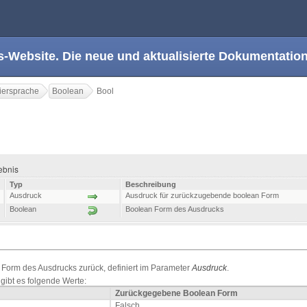
s-Website. Die neue und aktualisierte Dokumentation
ersprache
Boolean
Bool
gebnis
Typ
Beschreibung
Ausdruck
Ausdruck für zurückzugebende boolean Form
Boolean
Boolean Form des Ausdrucks
 Form des Ausdrucks zurück, definiert im Parameter
Ausdruck
.
gibt es folgende Werte:
Zurückgegebene Boolean Form
Falsch