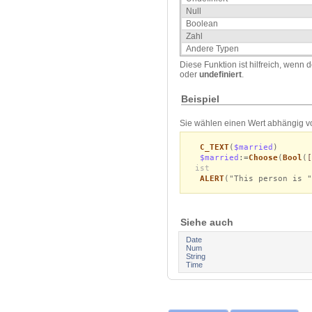
Null
Boolean
Zahl
Andere Typen
Diese Funktion ist hilfreich, wen
oder
undefiniert
.
Beispiel
Sie wählen einen Wert abhängig vom
C_TEXT
(
$married
)
$married
:=
Choose
(
Bool
(
[
ist
ALERT
("This person is "
Siehe auch
Date
Num
String
Time