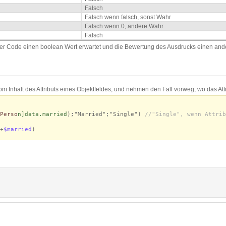
Falsch
Falsch wenn falsch, sonst Wahr
Falsch wenn 0, andere Wahr
Falsch
n der Code einen boolean Wert erwartet und die Bewertung des Ausdrucks einen an
 Inhalt des Attributs eines Objektfeldes, und nehmen den Fall vorweg, wo das Attri
Perso
n
]data
.married
);"Married";"Single")
//"Single", wenn Attrib
+
$married
)