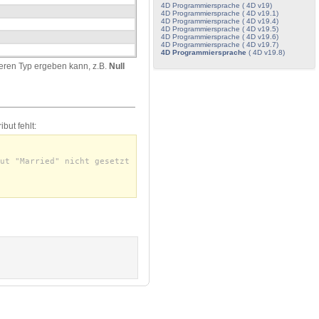
4D Programmiersprache ( 4D v19)
4D Programmiersprache ( 4D v19.1)
4D Programmiersprache ( 4D v19.4)
4D Programmiersprache ( 4D v19.5)
4D Programmiersprache ( 4D v19.6)
4D Programmiersprache ( 4D v19.7)
4D Programmiersprache
( 4D v19.8)
deren Typ ergeben kann, z.B.
Null
but fehlt:
ut "Married" nicht gesetzt