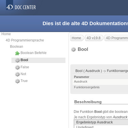
Dies ist die alte 4D Dokumentation
Home
Home
4D v19.8
4D Programmi
4D Programmiersprache
Boolean
Bool
Boolean Befehle
Bool
False
Bool ( Ausdruck ) -> Funktionser
Not
Parameter
True
Ausdruck
Funktionsergebnis
Beschreibung
Die Funktion
Bool
gbit die boolean
Je nach Ergebnistyp von
Ausdruck
Ergebnistyp Ausdruck
Undefiniert