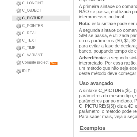
C_LONGINT
A primeira sintaxe do coman
C_OBJECT
NÃO se passa, é utilizada pa
interprocesso, ou local.
C_PICTURE
Nota:
esta sintaxe pode ser 
C_POINTER
A segunda sintaxe do comand
C_REAL
SIM se passa, é utilizada par
ou os parâmetros ($0, $1, $2 
C_TEXT
para evitar a fase de declar
C_TIME
banco, poupando tempo de c
C_VARIANT
Advertência:
a segunda sin
Compile project
interpretado. Por essa razão,
New
um método que não seja exe
IDLE
deste método deve começar
Uso avançado
A sintaxe
C_PICTURE
(${...
parâmetros do mesmo tipo, s
parâmetros par ao método. P
C_PICTURE
(${5}) diz a 4D 
parâmetro, o método pode re
Para saber mais, veja a seç
Exemplos