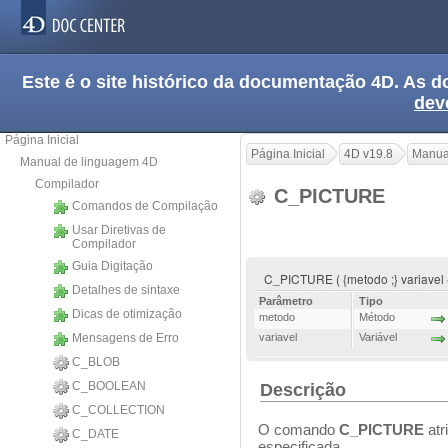
Este é o site histórico da documentação 4D. As
dev
Página Inicial
Página Inicial
4D v19.8
Manua
Manual de linguagem 4D
Compilador
C_PICTURE
Comandos de Compilação
Usar Diretivas de
Compilador
Guia Digitação
C_PICTURE ( {metodo ;} variavel {; 
Detalhes de sintaxe
Parâmetro
Tipo
Dicas de otimização
metodo
Método
Mensagens de Erro
variavel
Variável
C_BLOB
C_BOOLEAN
Descrição
C_COLLECTION
O comando
C_PICTURE
atr
C_DATE
especificada.