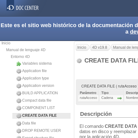
Este es el sitio web histórico de la documentación
a
de
Inicio
Inicio
4D v19.8
Manual de len
Manual de lenguaje 4D
Entorno 4D
CREATE DATA FI
Variables sistema
Application file
Application type
CREATE DATA FILE ( rutaAcceso 
Application version
BUILD APPLICATION
Parámetro
Tipo
Descri
rutaAcceso
Cadena
Nombre 
Compact data file
COMPONENT LIST
Descripción
CREATE DATA FILE
Data file
El comando
CREATE DATA 
DROP REMOTE USER
datos en disco y reemplazar 
por la aplicación 4D.