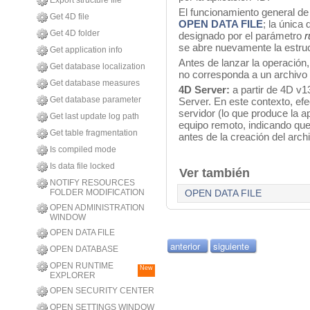
Export structure file
El funcionamiento general d
Get 4D file
OPEN DATA FILE
; la única
Get 4D folder
designado por el parámetro
r
se abre nuevamente la estruc
Get application info
Antes de lanzar la operación,
Get database localization
no corresponda a un archivo 
Get database measures
4D Server:
a partir de 4D v
Get database parameter
Server. En este contexto, ef
servidor (lo que produce la a
Get last update log path
equipo remoto, indicando que 
Get table fragmentation
antes de la creación del arch
Is compiled mode
Is data file locked
Ver también
NOTIFY RESOURCES
FOLDER MODIFICATION
OPEN DATA FILE
OPEN ADMINISTRATION
WINDOW
OPEN DATA FILE
anterior
siguiente
OPEN DATABASE
OPEN RUNTIME
New
EXPLORER
OPEN SECURITY CENTER
OPEN SETTINGS WINDOW