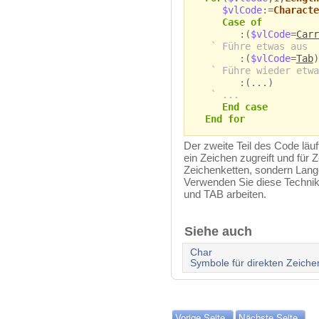
$vlCode
:=
Characte
Case of
:(
$vlCode
=
Carr
` Führe etwas aus
:(
$vlCode
=
Tab
)
` Führe wieder etwa
:(...)
` ...
End case
End for
Der zweite Teil des Code läuft
ein Zeichen zugreift und für
Zeichenketten, sondern Lang
Verwenden Sie diese Techni
und TAB arbeiten.
Siehe auch
Char
Symbole für direkten Zeichen
Vorige Seite
Nächste Seite