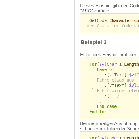
Dieses Beispiel gibt den Cod
"ABC"
zurück:
GetCode=
Character co
den Character Code vo
Beispiel 3
Folgendes Beispiel prüft den
For
(
$vlChar
;1;
Length
Case of
:(
vtText
[[
$vlC
` Führe etwas aus
:(
vtText
[[
$vlC
` Führe wieder etwa
:(...)
` ...
End case
End for
Bei mehrmaliger Ausführung in
schneller mit folgender Schr
For
(
$vlCode
;1;
Length