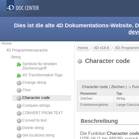
Dies ist die alte 4D Dokumentations-Website. D
dev
Home
Home
4D v19.8
4D Programmi
4D Programmiersprache
String
Character code
Symbole für direkten
Zeichenzugriff
4D Transformation Tags
Change string
Character code ( Zeichen ) -> Fu
Char
Parameter
Typ
Character code
Zeichen
String
Funktionsergebnis
Lange Ganzza
Compare strings
CONVERT FROM TEXT
Beschreibung
Convert to text
Delete string
Die Funktion
Character cod
Get localized string
UTF-16 (1 bis 65535) zurüc