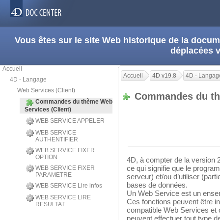
Vous êtes sur le site Web historique de la doc
déplacées 
Accueil
Accueil
4D v19.8
4D - Langag
4D - Langage
Web Services (Client)
Commandes du thè
Commandes du thème Web
Services (Client)
WEB SERVICE APPELER
WEB SERVICE
AUTHENTIFIER
WEB SERVICE FIXER
OPTION
4D, à compter de la version 
ce qui signifie que le progra
WEB SERVICE FIXER
PARAMETRE
serveur) et/ou d’utiliser (par
bases de données.
WEB SERVICE Lire infos
Un Web Service est un ensem
WEB SERVICE LIRE
Ces fonctions peuvent être in
RESULTAT
compatible Web Services et
peuvent effectuer tout type 