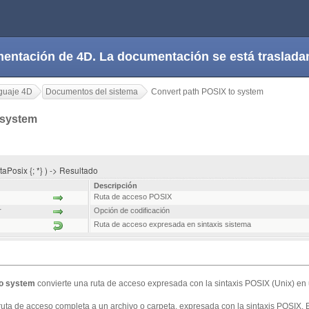
cumentación de 4D. La documentación se está trasla
guaje 4D
Documentos del sistema
Convert path POSIX to system
 system
aPosix {; *} ) -> Resultado
Descripción
Ruta de acceso POSIX
r
Opción de codificación
Ruta de acceso expresada en sintaxis sistema
to system
convierte una ruta de acceso expresada con la sintaxis POSIX (Unix) en 
 ruta de acceso completa a un archivo o carpeta, expresada con la sintaxis POSIX. 