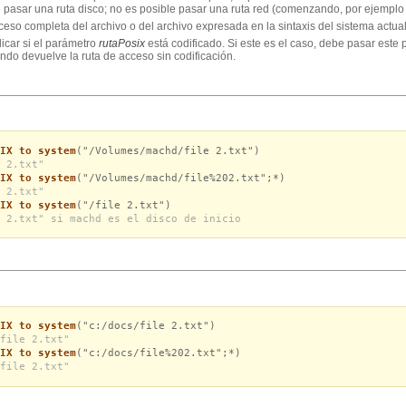
 pasar una ruta disco; no es posible pasar una ruta red (comenzando, por ejemplo con
eso completa del archivo o del archivo expresada en la sintaxis del sistema actua
icar si el parámetro
rutaPosix
está codificado. Si este es el caso, debe pasar este p
ndo devuelve la ruta de acceso sin codificación.
IX to system
("/Volumes/machd/file 2.txt")
 2.txt"
IX to system
("/Volumes/machd/file%202.txt";*)
 2.txt"
IX to system
("/file 2.txt")
 2.txt" si machd es el disco de inicio
IX to system
("c:/docs/file 2.txt")
file 2.txt"
IX to system
("c:/docs/file%202.txt";*)
file 2.txt"