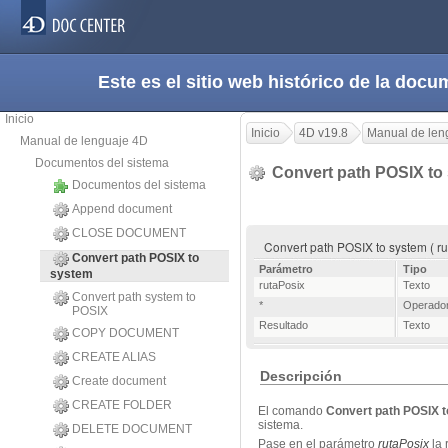
Este es el sitio web histórico de la do
Inicio
Inicio
4D v19.8
Manual de len
Manual de lenguaje 4D
Documentos del sistema
Convert path POSIX to
Documentos del sistema
Append document
CLOSE DOCUMENT
Convert path POSIX to system ( rut
Convert path POSIX to
Parámetro
Tipo
system
rutaPosix
Texto
Convert path system to
*
Operado
POSIX
Resultado
Texto
COPY DOCUMENT
CREATE ALIAS
Descripción
Create document
CREATE FOLDER
El comando
Convert path POSIX 
sistema.
DELETE DOCUMENT
Pase en el parámetro
rutaPosix
la