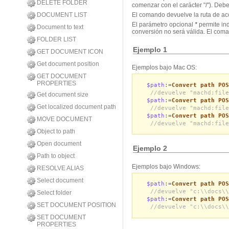
DELETE FOLDER
comenzar con el carácter "/"). Debe
DOCUMENT LIST
El comando devuelve la ruta de acc
El parámetro opcional
*
permite ind
Document to text
conversión no será válida. El coma
FOLDER LIST
Ejemplo 1
GET DOCUMENT ICON
Get document position
Ejemplos bajo Mac OS:
GET DOCUMENT
PROPERTIES
$path
:=
Convert path POS
//devuelve "machd:file
Get document size
$path
:=
Convert path POS
Get localized document path
//devuelve "machd:file
$path
:=
Convert path POS
MOVE DOCUMENT
//devuelve "machd:file
Object to path
Open document
Ejemplo 2
Path to object
Ejemplos bajo Windows:
RESOLVE ALIAS
Select document
$path
:=
Convert path POS
//devuelve "c:\\docs\\
Select folder
$path
:=
Convert path POS
SET DOCUMENT POSITION
//devuelve "c:\\docs\\
SET DOCUMENT
PROPERTIES