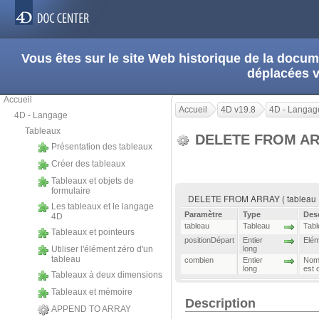
Vous êtes sur le site Web historique de la doc
déplacées 
Accueil
Accueil
4D v19.8
4D - Langag
4D - Langage
Tableaux
DELETE FROM A
Présentation des tableaux
Créer des tableaux
Tableaux et objets de
formulaire
DELETE FROM ARRAY ( tableau ; p
Les tableaux et le langage
Paramètre
Type
Des
4D
tableau
Tableau
Tabl
Tableaux et pointeurs
positionDépart
Entier
Elém
Utiliser l'élément zéro d'un
long
tableau
combien
Entier
Nomb
long
est 
Tableaux à deux dimensions
Tableaux et mémoire
Description
APPEND TO ARRAY