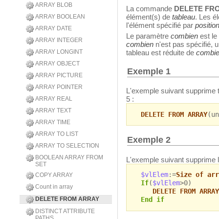
ARRAY BLOB
La commande
DELETE FR
élément(s) de
tableau
. Les é
ARRAY BOOLEAN
l'élément spécifié par
positio
ARRAY DATE
Le paramètre
combien
est le
ARRAY INTEGER
combien
n'est pas spécifié, u
ARRAY LONGINT
tableau est réduite de
combi
ARRAY OBJECT
Exemple 1
ARRAY PICTURE
ARRAY POINTER
L'exemple suivant supprime 
5 :
ARRAY REAL
ARRAY TEXT
DELETE FROM ARRAY
(un
ARRAY TIME
ARRAY TO LIST
Exemple 2
ARRAY TO SELECTION
BOOLEAN ARRAY FROM
L'exemple suivant supprime le 
SET
$vlElem
:=
Size of arr
COPY ARRAY
If
(
$vlElem
>0)
Count in array
DELETE FROM ARRAY
DELETE FROM ARRAY
End if
DISTINCT ATTRIBUTE
PATHS