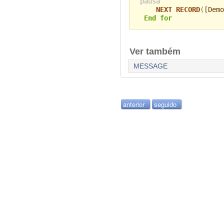
pausa
NEXT RECORD
(
[Demo
End for
Ver também
MESSAGE
anterior
seguido