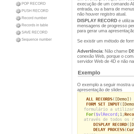
execução de um comando AD
POP RECORD
entrada, ou a barra de menu
PUSH RECORD
não houver registro atual.
Record number
DISPLAY RECORD
é utiliz
Records in table
mensagens de progresso per
para gerar uma apresentação
SAVE RECORD
Sequence number
Se existir um método de for
Advertência
: Não chame
D
conexão Web, porque o com
servidor Web de 4D e não na
Exemplo
O exemplo a seguir mostra 
apresentação de slides
ALL RECORDS
(
[Demo]
)
FORM SET INPUT
(
[Demo
formulário a utilizar
For
(
$vlRecord
;1;
Reco
através de todos os r
DISPLAY RECORD
(
[D
DELAY PROCESS
(
Cur