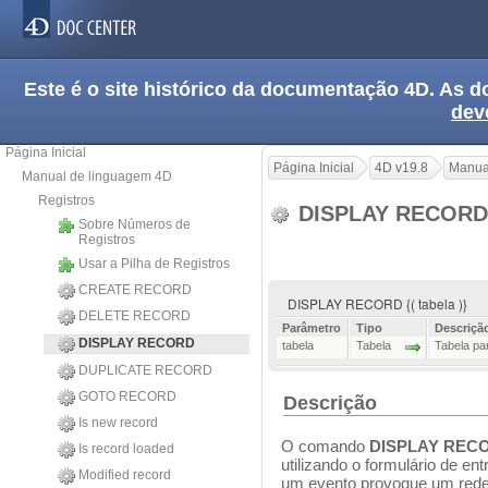
Este é o site histórico da documentação 4D. As
dev
Página Inicial
Página Inicial
4D v19.8
Manua
Manual de linguagem 4D
Registros
DISPLAY RECOR
Sobre Números de
Registros
Usar a Pilha de Registros
CREATE RECORD
DISPLAY RECORD {( tabela )}
DELETE RECORD
Parâmetro
Tipo
Descriçã
DISPLAY RECORD
tabela
Tabela
Tabela par
DUPLICATE RECORD
GOTO RECORD
Descrição
Is new record
O comando
DISPLAY REC
Is record loaded
utilizando o formulário de en
Modified record
um evento provoque um redes