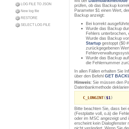
Mit der
Datenbankmethode
LOG FILE TO JSON
prüfen, ob das Backup korrek
Parameter $1 einen Wert, de
New log file
Backup anzeigt:
RESTORE
Bei korrekt ausgeführt
SELECT LOG FILE
Wurde das Backup durc
Fehlers unterbrochen, e
Wurde das Backup vo
Startup
gestoppt ($0 # 
zurückgegebenen Wert.
Fehlerverwaltungssys
Wurde das Backup aufgr
die Fehlernummer zur
In allen Fällen erhalten Sie 
über den Befehl
GET BACK
Hinweis
: Sie müssen den Pa
Datenbankmethode deklarier
C_LONGINT
(
$1
)
Bitte beachten Sie, dass be
(Festplatte voll, o.ä) die Fe
oder im MSC angezeigt und i
erscheint kein Dialogfenster
nicht verändert. Wenn Sie de