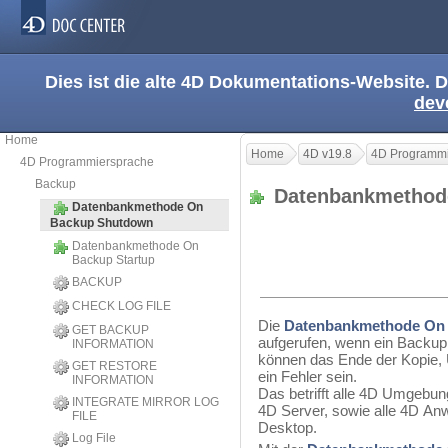
Dies ist die alte 4D Dokumentations-Website. D
dev
Home
Home
4D v19.8
4D Programmi
4D Programmiersprache
Backup
Datenbankmethod
Datenbankmethode On
Backup Shutdown
Datenbankmethode On
Backup Startup
BACKUP
CHECK LOG FILE
Die
Datenbankmethode On
GET BACKUP
aufgerufen, wenn ein Backup
INFORMATION
können das Ende der Kopie, 
GET RESTORE
ein Fehler sein.
INFORMATION
Das betrifft alle 4D Umgebu
INTEGRATE MIRROR LOG
4D Server, sowie alle 4D An
FILE
Desktop.
Log File