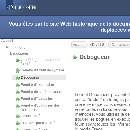
Vous êtes sur le site Web historique de la doc
déplacées 
Accueil
Accueil
4D v19.8
4D - Langag
4D - Langage
Débogueur
Débogueur
Un débogueur, pour quoi
faire ?
Fenêtre d'erreur de syntaxe
Débogueur
Fenêtre d'expression
Fenêtre de chaîne d'appel
Le mot Débogueur provient du
Fenêtre d'évaluation
qui se "traduit" en français
une erreur que vous désirez é
Fenêtre d'évaluation des
votre code, ou lorsque vous d
méthodes
méthodes, vous utilisez le 
Points d'arrêt
trouver les bogues en exécu
Liste des points d’arrêt
fournissant toutes les inform
le
mode
Trace
.