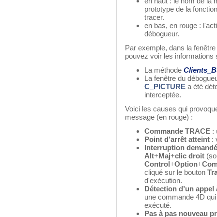
en haut : le nom de la 
prototype de la fonctio
tracer.
en bas, en rouge : l'ac
débogueur.
Par exemple, dans la fenêtre 
pouvez voir les informations 
La méthode
Clients_B
La fenêtre du débogueu
C_PICTURE
a été dét
interceptée.
Voici les causes qui provoque
message (en rouge) :
Commande TRACE
: 
Point d’arrêt atteint
: 
Interruption demandée
Alt
+
Maj
+
clic droit
(so
Control
+
Option
+
Com
cliqué sur le bouton
Tr
d'exécution.
Détection d’un appel
une commande 4D qui doi
exécuté.
Pas à pas nouveau p