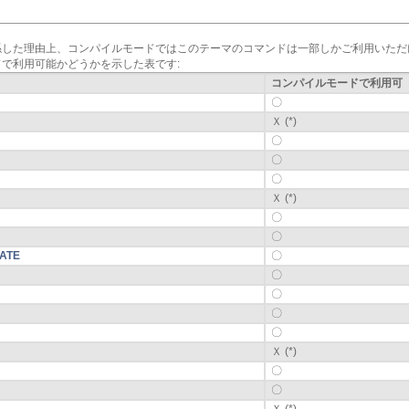
係した理由上、コンパイルモードではこのテーマのコマンドは一部しかご利用いただ
で利用可能かどうかを示した表です:
コンパイルモードで利用可
〇
Ｘ (*)
〇
〇
〇
Ｘ (*)
〇
〇
DATE
〇
〇
〇
〇
〇
Ｘ (*)
〇
〇