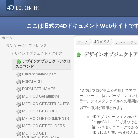
ここは旧式の4DドキュメントWebサイト
ホーム
4D v19.8
ホーム
ランゲージリ
ランゲージリファレンス
デザインオブジェクトアクセス
デザインオブジェクト
デザインオブジェクトアクセ
スコマンド
Current method path
FORM EDIT
FORM GET NAMES
4Dではプログラムを使用してア
ールツール、特にバージョンコント
METHOD Get attribute
ラー、ディスクファイルへの定期
METHOD GET ATTRIBUTES
以下の原則が適用されます:
METHOD GET CODE
4Dアプリケーション内の各
METHOD GET COMMENTS
[trigger]/table
METHOD GET FOLDERS
注:
パス名がユニークである
4D v13より前から変換
METHOD GET
MODIFICATION DATE