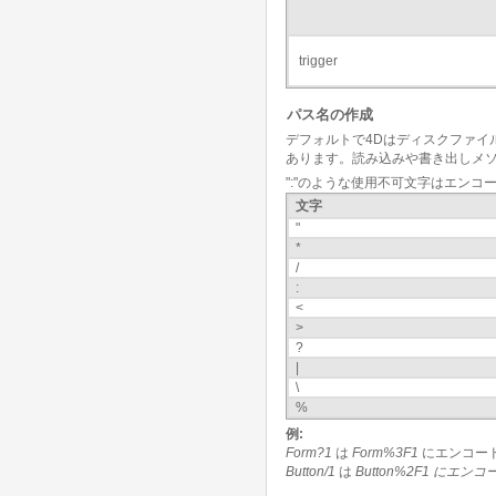
trigger
パス名の作成
デフォルトで4Dはディスクファイ
あります。読み込みや書き出しメ
":"のような使用不可文字はエン
文字
"
*
/
:
<
>
?
|
\
%
例:
Form?1
は
Form%3F1
にエンコー
Button/1
は
Button%2F1 にエ