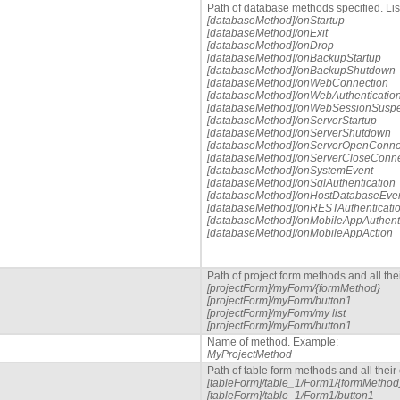
Path of database methods specified. Lis
[databaseMethod]/onStartup
[databaseMethod]/onExit
[databaseMethod]/onDrop
[databaseMethod]/onBackupStartup
[databaseMethod]/onBackupShutdown
[databaseMethod]/onWebConnection
[databaseMethod]/onWebAuthenticatio
[databaseMethod]/onWebSessionSusp
[databaseMethod]/onServerStartup
[databaseMethod]/onServerShutdown
[databaseMethod]/onServerOpenConne
[databaseMethod]/onServerCloseConne
[databaseMethod]/onSystemEvent
[databaseMethod]/onSqlAuthentication
[databaseMethod]/onHostDatabaseEve
[databaseMethod]/onRESTAuthenticati
[databaseMethod]/onMobileAppAuthenti
[databaseMethod]/onMobileAppAction
Path of project form methods and all th
[projectForm]/myForm/{formMethod}
[projectForm]/myForm/button1
[projectForm]/myForm/my list
[projectForm]/myForm/button1
Name of method. Example:
MyProjectMethod
Path of table form methods and all thei
[tableForm]/table_1/Form1/{formMethod
[tableForm]/table_1/Form1/button1