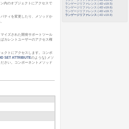
ョン内のオブジェクトにアクセスで
ランゲージリファレンス ( 4D v19.5)
ランゲージリファレンス ( 4D v19.6)
ランゲージリファレンス ( 4D v19.7)
ランゲージリファレンス
( 4D v19.8)
ロパティを変更したり、メソッドか
)。
タマイズされた開発サポートツール
えばカレントユーザーのアクセス権
ジェクトにアクセスします。コンポ
D SET ATTRIBUTE
のような) メソ
ください。コンポーネントメソッド