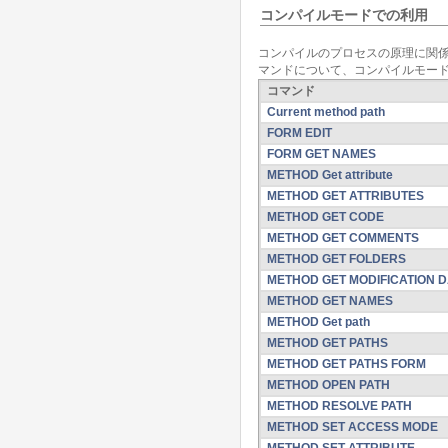
コンパイルモードでの利用
コンパイルのプロセスの原理に関
マンドについて、コンパイルモード
コマンド
Current method path
FORM EDIT
FORM GET NAMES
METHOD Get attribute
METHOD GET ATTRIBUTES
METHOD GET CODE
METHOD GET COMMENTS
METHOD GET FOLDERS
METHOD GET MODIFICATION 
METHOD GET NAMES
METHOD Get path
METHOD GET PATHS
METHOD GET PATHS FORM
METHOD OPEN PATH
METHOD RESOLVE PATH
METHOD SET ACCESS MODE