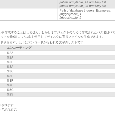
[tableForm]/table_1/Form1/my list
[tableForm]/table_2/Form1/my list
Path of database triggers. Examples:
[trigger]/table_1
[trigger]/table_2
ルを作成することはしません。しかしオブジェクトのために作成されたパス名はOS
ソッドを作成し、パス名を使用してディスクに直接ファイルを生成できます。
コードされます。以下はエンコードが行われる文字のリストです:
エンコーディング
%22
%2A
%2F
%3A
%3C
%3E
%3F
%7C
%5C
%25
ドされます
ンコードされます。