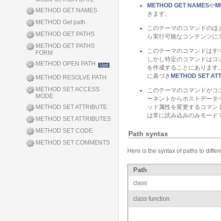
METHOD GET NAMES
や
M
METHOD GET NAMES
きます。
METHOD Get path
このテーマのコマンドのほ
METHOD GET PATHS
ら実行可能なコンテンツにア
METHOD GET PATHS
このテーマのコマンドはす
FORM
しかし特定のコマンドはコ
METHOD OPEN PATH
Upd
を作成することにあります
に基づき
METHOD SET AT
METHOD RESOLVE PATH
METHOD SET ACCESS
このテーマのコマンドがコ
MODE
ーネントからホストデータ
METHOD SET ATTRIBUTE
ッド属性を変更するコマン
は常に読み込みのみモード
METHOD SET ATTRIBUTES
METHOD SET CODE
Path syntax
METHOD SET COMMENTS
Here is the syntax of paths to diff
Path
class
class function