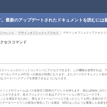
です。最新のアップデートされたドキュメントを読むには
ファレンス
デザインオブジェクトアクセス
デザインオブジェクトアクセスコ
アクセスコマンド
プリケーションのメソッドコンテンツにアクセスできます。この機能を使用すれば、
ロールシステム (VCS) への統合が容易になります。またコードのドキュメント化
的なコードバックアップを実装できるようになります。
メソッドやフォームはパス名形式で固有のアドレスを持ちます。例えばtable_1のト
_1"で見つけることができます。各オブジェクトパス名はアプリケーション内でユニークです。
ことを保証するために、異なるフォームページ上であったとしても同じ名前のオブ
されたデータベースでこの状況が発生している場合、MSCはこのような重複した名前