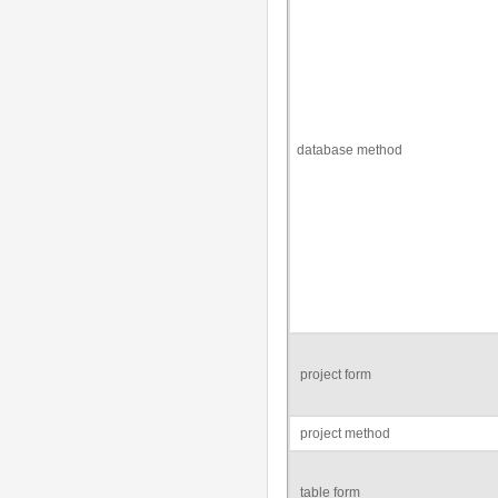
database method
project form
project method
table form