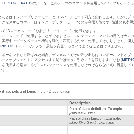
ETHOD GET PATHS
のような、このテーマのコマンドを使用して4Dアプリケーシ
とんどはインタープリターモードとコンパイルモード両方で動作します。しかしプ
クセスするコマンドはインタープリターモードでのみ利用可能です (後述の表参照
べて4Dローカルモードおよびリモートモードで使用できます。
ンパイルモードで使用することができません。このテーマのコマンドの目的はカス
。実行中のデータベースの機能を動的に変更するために使用してはなりません。例
TRIBUTE
コマンドでメソッド属性を変更するというようなことはできません。
ンポーネントから呼ばれた場合、デフォルトでその呼び出しはコンポーネントオブ
ベースオブジェクトにアクセスする場合は最後に引数に
*
を渡します。なお (
METHO
ドを使用する場合、必ずこのシンタックスを使用しなければならない点に留意して
です。
erent methods and forms in the 4D application:
Description
Path of class definition. Example:
[class]/MyClass
Path of class function. Example:
[class]/MyClass/myFunction