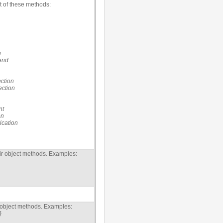
t of these methods:
n
end
ction
ction
nt
on
cation
eir object methods. Examples:
r object methods. Examples:
}