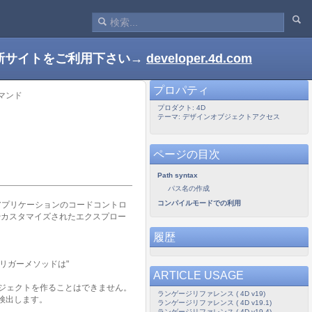
新サイトをご利用下さい→
developer.4d.com
プロパティ
マンド
プロダクト: 4D
テーマ: デザインオブジェクトアクセス
ページの目次
Path syntax
パス名の作成
コンパイルモードでの利用
アプリケーションのコードコントロ
やカスタマイズされたエクスプロー
履歴
リガーメソッドは"
ARTICLE USAGE
ジェクトを作ることはできません。
ランゲージリファレンス ( 4D v19)
を検出します。
ランゲージリファレンス ( 4D v19.1)
ランゲージリファレンス ( 4D v19.4)