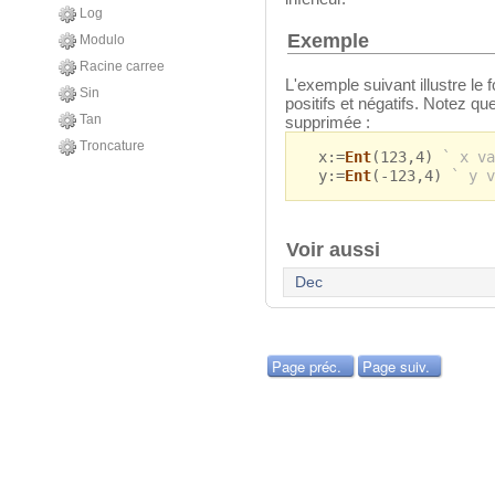
Log
Exemple
Modulo
Racine carree
L'exemple suivant illustre le
Sin
positifs et négatifs. Notez q
Tan
supprimée :
Troncature
x:=
Ent
(123,4)
` x va
y:=
Ent
(-123,4)
` y v
Voir aussi
Dec
Page préc.
Page suiv.