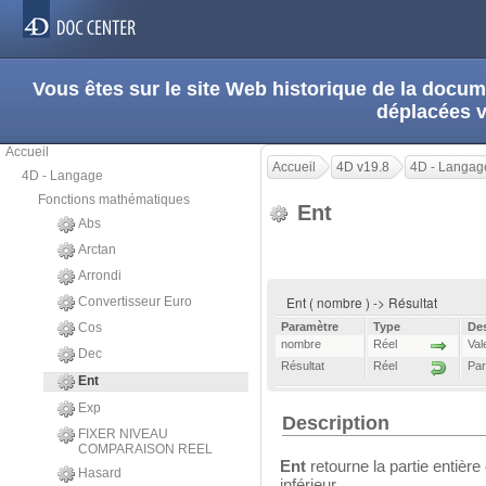
Vous êtes sur le site Web historique de la doc
déplacées 
Accueil
Accueil
4D v19.8
4D - Langag
4D - Langage
Fonctions mathématiques
Ent
Abs
Arctan
Arrondi
Ent ( nombre ) -> Résultat
Convertisseur Euro
Cos
Paramètre
Type
Des
nombre
Réel
Val
Dec
Résultat
Réel
Par
Ent
Exp
Description
FIXER NIVEAU
COMPARAISON REEL
Ent
retourne la partie entièr
Hasard
inférieur.