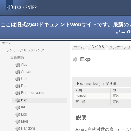
ここは旧式の4DドキュメントWebサイトです。最新
い→
d
ホーム
4D v19.8
ホーム
ランゲージリ
ランゲージリファレンス
算術関数
Exp
Abs
Arctan
Cos
Exp ( number ) -> 戻り値
Dec
引数
型
Euro converter
number
実数
Exp
戻り値
実数
Int
Log
説明
Mod
Random
Exp
は自然対数の底（e = 2.71