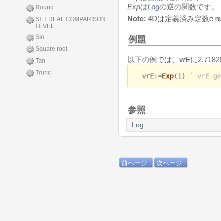
Exp
は
Log
の逆の関数です。
Round
Note:
4Dは定義済み定数
e n
SET REAL COMPARISON
LEVEL
Sin
例題
Square root
以下の例では、
vrE
に2.718
Tan
Trunc
vrE:=
Exp
(1)
` vrE ge
参照
Log
前ページ
次ページ