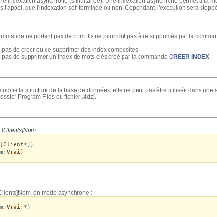
ne indexation asynchrone (simultanée). Une indexation asynchrone permet à la m
l'appel, que l'indexation soit terminée ou non. Cependant, l'exécution sera stop
commande ne portent pas de nom. Ils ne pourront pas être supprimés par la comm
pas de créer ou de supprimer des index composites.
pas de supprimer un index de mots-clés créé par la commande
CREER INDEX
.
ifie la structure de la base de données, elle ne peut pas être utilisée dans une 
dossier Program Files ou fichier .4dz).
p
[Clients]Num
:
[Clie
nts])
m;
Vrai
)
Clients]Nom, en mode asynchrone :
m;
Vrai
;*)