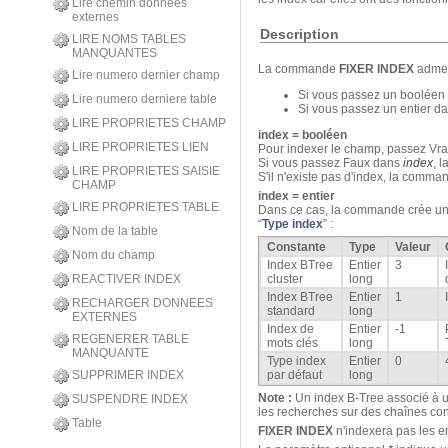
Lire chemin donnees
externes
Description
LIRE NOMS TABLES
MANQUANTES
La commande
FIXER INDEX
admet
Lire numero dernier champ
Si vous passez un booléen
Lire numero derniere table
Si vous passez un entier d
LIRE PROPRIETES CHAMP
index = booléen
LIRE PROPRIETES LIEN
Pour indexer le champ, passez Vr
Si vous passez Faux dans
index
, 
LIRE PROPRIETES SAISIE
S'il n'existe pas d'index, la comman
CHAMP
index = entier
LIRE PROPRIETES TABLE
Dans ce cas, la commande crée un 
“
Type index
” :
Nom de la table
Constante
Type
Valeur
Nom du champ
Index BTree
Entier
3
cluster
long
REACTIVER INDEX
Index BTree
Entier
1
RECHARGER DONNEES
standard
long
EXTERNES
Index de
Entier
-1
REGENERER TABLE
mots clés
long
MANQUANTE
Type index
Entier
0
par défaut
long
SUPPRIMER INDEX
Note :
Un index B-Tree associé à u
SUSPENDRE INDEX
les recherches sur des chaînes con
Table
FIXER INDEX
n'indexera pas les e