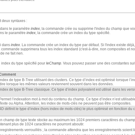
 deux syntaxes :
 dans le paramètre
index
, la commande crée ou supprime l'index du champ que v
ans le paramètre
index
, la commande crée un index du type spécifié.
ai dans
index
. La commande crée un index du type par défaut. Si l'index existe déjà
la commande supprimera tous les index standard (c'est-à-dire, non composites et n
de ne fait rien.
index du type spécifié pour
leChamp
. Vous pouvez passer une des constantes sui
Comment
Index de type B-Tree utilisant des clusters. Ce type d’index est optimisé lorsque l’in
dire lorsque les mêmes valeurs reviennent souvent dans les données.
Index de type B-Tree classique. Ce type d’index polyvalent est utilisé dans les ve
Permet l’indexation mot à mot du contenu du champ. Ce type d’index n’est utilisab
Texte ou Alpha. Attention, les index de mots-clés ne peuvent pas être composites.
4D définit le type d’index (hors index de mots-clés) le plus optimisé en fonction d
n champ de type texte stocke au maximum les 1024 premiers caractères du champ
tenant plus de 1024 caractères ne pourront aboutir.
nregistrements verrouillés ; la commande attendra que les enregistrements soient l