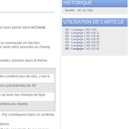
HISTORIQUE
Modifié : 4D v11 SQL
UTILISATION DE L'ARTICLE
ous avez passé dans
leChamp
.
4D - Langage ( 4D v19)
4D - Langage ( 4D v19.1)
4D - Langage ( 4D v19.4)
4D - Langage ( 4D v19.5)
4D - Langage ( 4D v19.6)
, la commande ne fait rien.
4D - Langage ( 4D v19.7)
on mots-clés) associés au champ.
4D - Langage
( 4D v19.8)
vantes, placées dans le thème
dex contient peu de clés, c’est-à-
rsions précédentes de 4D
le qu’avec les champs de type
u contenu du champ.
. Par conséquent dans ce contexte,
ibérés.