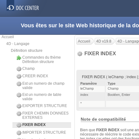
Vous êtes sur le site Web historique de la
Accueil
Accueil
4D v19.8
4D - Langag
4D - Langage
Définition structure
FIXER INDEX
Commandes du thème
Définition structure
Champ
CREER INDEX
FIXER INDEX ( leChamp ; index {; 
Est un numero de champ
Paramètre
Type
valide
leChamp
Champ
Est un numero de table
index
Booléen
,
Entier
valide
*
EXPORTER STRUCTURE
FIXER CHEMIN DONNEES
EXTERNES
Note de compatibilité
FIXER INDEX
Bien que
FIXER INDEX
soit une an
IMPORTER STRUCTURE
nécessaire de réécrire le code exis
les index car elles ont des fonctio