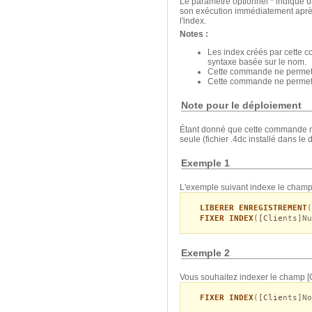
Le paramètre optionnel
*
indique u
son exécution immédiatement après 
l'index.
Notes :
Les index créés par cette 
syntaxe basée sur le nom.
Cette commande ne permet 
Cette commande ne permet 
Note pour le déploiement
Étant donné que cette commande mod
seule (fichier .4dc installé dans le 
Exemple 1
L'exemple suivant indexe le cham
LIBERER ENREGISTREMENT
(
FIXER INDEX
(
[Clie
nts]Nu
Exemple 2
Vous souhaitez indexer le champ [
FIXER INDEX
(
[Clie
nts]No