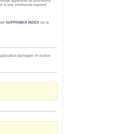
éthode appelante de poursuivre
pée si une commande requiert
ande
SUPPRIMER INDEX
via la
application packagée en lecture