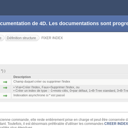
 documentation de 4D. Les documentations sont prog
e
Définition structure
FIXER INDEX
*} )
Description
Champ duquel créer ou supprimer l’index
• Vrai=Créer l’index, Faux=Supprimer l’index, ou
• Créer un index de type : -1=mots-clés, 0=par défaut, 1=B-Tree standard, 3=B-Tre
Indexation asynchrone si * est passé
cienne commande, elle reste entièrement prise en charge et peut être conservée dans
tant. Toutefois, il est désormais préférable d'utiliser les commandes
CREER INDEX
nnalités plus étendues.