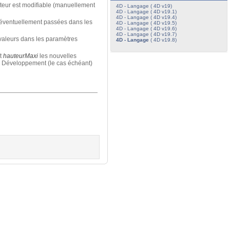
auteur est modifiable (manuellement
4D - Langage ( 4D v19)
4D - Langage ( 4D v19.1)
4D - Langage ( 4D v19.4)
rs éventuellement passées dans les
4D - Langage ( 4D v19.5)
4D - Langage ( 4D v19.6)
4D - Langage ( 4D v19.7)
s valeurs dans les paramètres
4D - Langage
( 4D v19.8)
t
hauteurMaxi
les nouvelles
de Développement (le cas échéant)