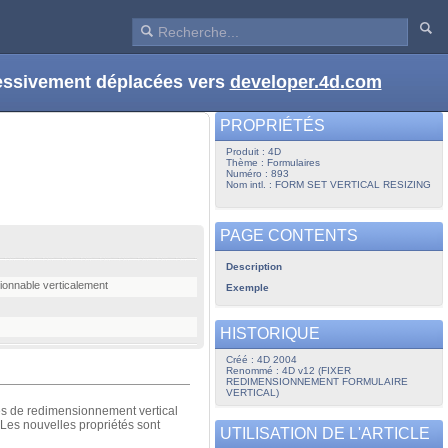
ressivement déplacées vers
developer.4d.com
PROPRIÉTÉS
Produit : 4D
Thème : Formulaires
Numéro : 893
Nom intl. : FORM SET VERTICAL RESIZING
PAGE CONTENTS
Description
sionnable verticalement
Exemple
HISTORIQUE
Créé : 4D 2004
Renommé : 4D v12 (FIXER
REDIMENSIONNEMENT FORMULAIRE
VERTICAL)
és de redimensionnement vertical
 Les nouvelles propriétés sont
UTILISATION DE L'ARTICLE