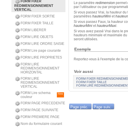
FORM FIXER
Le paramètre
redimension
permet d
REDIMENSIONNEMENT
par l’utilisateur ou par programmati
VERTICAL
Si vous passez Vrai, la hauteur du 
FORM FIXER SORTIE
paramètres
hauteurMini
et
hauteur
Si vous passez Faux, la hauteur cou
FORM FIXER TAILLE
hauteurMini
et
hauteurMaxi
.
FORM LIBERER
Si vous avez passé Vrai dans le pr
hauteurs minimale et maximale du 
FORM LIRE OBJETS
seront utilisées.
FORM LIRE ORDRE SAISIE
Exemple
FORM Lire page courante
FORM LIRE PROPRIETES
Reportez-vous à l'exemple de la
FORM LIRE
REDIMENSIONNEMENT
Voir aussi
HORIZONTAL
FORM LIRE
FORM FIXER REDIMENSIONNEME
FORM FIXER TAILLE
REDIMENSIONNEMENT
FORM LIRE REDIMENSIONNEMEN
VERTICAL
FORM Lire schema
New
couleur
FORM PAGE PRECEDENTE
Page préc.
Page suiv.
FORM PAGE SUIVANTE
FORM PREMIERE PAGE
Nom du formulaire courant