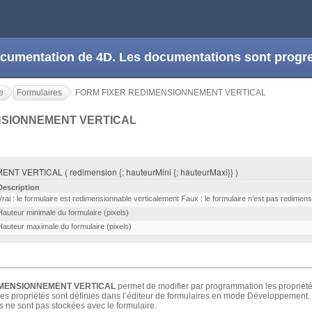
 documentation de 4D. Les documentations sont prog
e
Formulaires
FORM FIXER REDIMENSIONNEMENT VERTICAL
NSIONNEMENT VERTICAL
VERTICAL ( redimension {; hauteurMini {; hauteurMaxi}} )
Description
Vrai : le formulaire est redimensionnable verticalement Faux : le formulaire n’est pas redimen
Hauteur minimale du formulaire (pixels)
Hauteur maximale du formulaire (pixels)
IMENSIONNEMENT VERTICAL
permet de modifier par programmation les propriét
 ces propriétés sont définies dans l’éditeur de formulaires en mode Développement.
es ne sont pas stockées avec le formulaire.