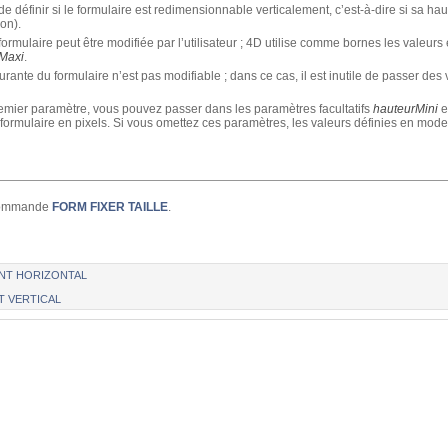
e définir si le formulaire est redimensionnable verticalement, c’est-à-dire si sa h
on).
formulaire peut être modifiée par l’utilisateur ; 4D utilise comme bornes les valeu
Maxi
.
rante du formulaire n’est pas modifiable ; dans ce cas, il est inutile de passer de
emier paramètre, vous pouvez passer dans les paramètres facultatifs
hauteurMini
e
formulaire en pixels. Si vous omettez ces paramètres, les valeurs définies en mo
 commande
FORM FIXER TAILLE
.
NT HORIZONTAL
T VERTICAL