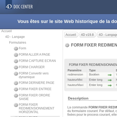
Vous êtes sur le site Web historique de la
Accueil
Accueil
4D v19.8
4D - Langag
4D - Langage
Formulaires
FORM FIXER REDIME
Form
FORM ALLER A PAGE
FORM CAPTURE ECRAN
FORM FIXER REDIMENSIONNEMENT 
FORM CHARGER
Paramètre
Type
FORM Convertir vers
redimension
Booléen
dynamique
hauteurMini
Entier long
FORM DERNIERE PAGE
hauteurMaxi
Entier long
FORM FIXER ENTREE
FORM FIXER ORDRE
Description
SAISIE
FORM FIXER
La commande
FORM FIXER RED
REDIMENSIONNEMENT
du formulaire courant. Par défaut,
HORIZONTAL
fixées pour le process courant, ell