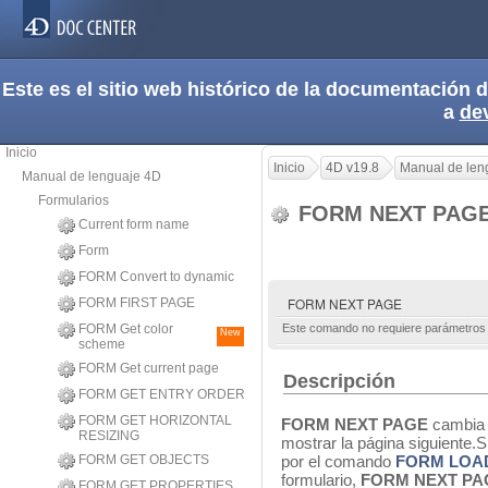
Este es el sitio web histórico de la documentación
a
de
Inicio
Inicio
4D v19.8
Manual de len
Manual de lenguaje 4D
Formularios
FORM NEXT PAG
Current form name
Form
FORM Convert to dynamic
FORM NEXT PAGE
FORM FIRST PAGE
FORM Get color
Este comando no requiere parámetros
New
scheme
FORM Get current page
Descripción
FORM GET ENTRY ORDER
FORM GET HORIZONTAL
FORM NEXT PAGE
cambia l
RESIZING
mostrar la página siguiente.
FORM GET OBJECTS
por el comando
FORM LOA
formulario,
FORM NEXT PA
FORM GET PROPERTIES