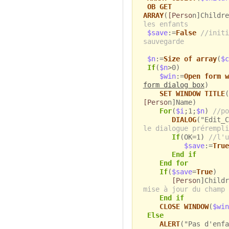
OB GET
ARRAY
(
[Perso
n]Childre
les enfants
$save
:=
False
//initi
sauvegarde
$n
:=
Size of array
(
$c
If
(
$n
>0)
$win
:=
Open form w
form dialog box
)
SET WINDOW TITLE
(
[Perso
n]Name)
For
(
$i
;1;
$n
)
//po
DIALOG
("Edit_C
le dialogue prérempli
If
(OK=1)
//l'u
$save
:=
True
End if
End for
If
(
$save
=
True
)
[Perso
n]Childr
mise à jour du champ
End if
CLOSE WINDOW
(
$win
Else
ALERT
("Pas d'enfa