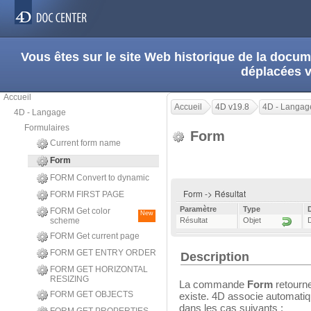
Vous êtes sur le site Web historique de la doc
déplacées 
Accueil
Accueil
4D v19.8
4D - Langag
4D - Langage
Formulaires
Form
Current form name
Form
FORM Convert to dynamic
Form -> Résultat
FORM FIRST PAGE
Paramètre
Type
FORM Get color
New
scheme
Résultat
Objet
FORM Get current page
FORM GET ENTRY ORDER
Description
FORM GET HORIZONTAL
RESIZING
La commande
Form
retourne
FORM GET OBJECTS
existe. 4D associe automatiq
dans les cas suivants :