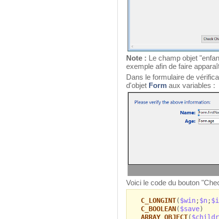
Note :
Le champ objet "enfan
exemple afin de faire apparaît
Dans le formulaire de vérific
d'objet
Form
aux variables :
Voici le code du bouton "Chec
C_LONGINT
(
$win
;
$n
;
$i
C_BOOLEAN
(
$save
)
ARRAY OBJECT
(
$childr