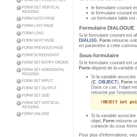
FORM GET PROPERTIES
le formulaire courant 
FORM GET VERTICAL
RESIZING
le formulaire courant e
un formulaire table est 
FORM GOTO PAGE
FORM LAST PAGE
Formulaire DIALOGUE
FORM LOAD
Si le formulaire courant est 
DIALOG
,
Form
retourne soit 
FORM NEXT PAGE
en paramètre à cette comman
FORM PREVIOUS PAGE
Sous-formulaire
FORM SCREENSHOT
Si le formulaire courant est u
FORM SET ENTRY ORDER
Form
dépend de la variable d
FORM SET HORIZONTAL
RESIZING
Si la variable associée
FORM SET INPUT
(
C_OBJECT
),
Form
re
Dans ce cas, l'objet re
FORM SET OUTPUT
retourné par l'expressi
FORM SET SIZE
(
OBJECT Get poi
FORM SET VERTICAL
RESIZING
FORM UNLOAD
Si la variable associée
objet,
Form
retourne un
contexte du sous-formu
Pour plus d'informations, veu