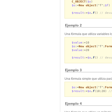
C_OBJECT
(
$o
)
$o
:=
New object
("f";
$f
)
$result
:=
$o
.f
()
// devu
Ejemplo 2
Una fórmula que utiliza variables l
$value
:=10
$o
:=
New object
("f";
Form
$value
:=20
$result
:=
$o
.f
()
// devu
Ejemplo 3
Una fórmula simple que utiliza par
$o
:=
New object
("f";
Form
$result
:=
$o
.f
(10;20)
//
Ejemplo 4