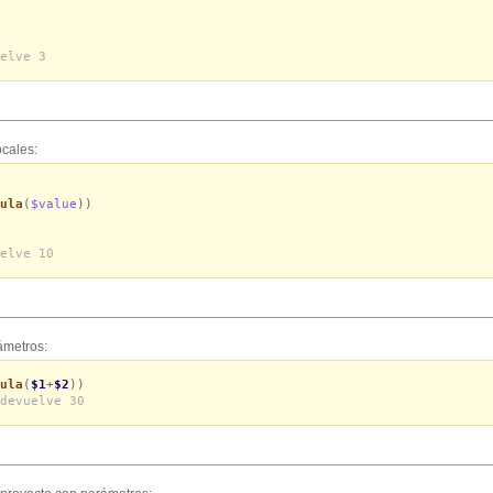
elve 3
ocales:
ula
(
$value
))
elve 10
ámetros:
ula
(
$1
+
$2
))
devuelve 30