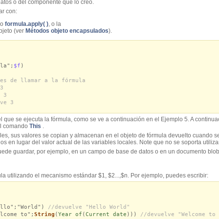
datos o del componente que lo creó.
ar con:
o
formula.apply( )
, o la
bjeto (ver
Métodos objeto encapsulados
).
la";
$f
)
es de llamar a la fórmula
3
 3
ve 3
el que se ejecuta la fórmula, como se ve a continuación en el Ejemplo 5. A continu
 el comando
This
.
cales, sus valores se copian y almacenan en el objeto de fórmula devuelto cuando s
dos en lugar del valor actual de las variables locales. Note que no se soporta utiliz
uede guardar, por ejemplo, en un campo de base de datos o en un documento blob
a utilizando el mecanismo estándar $1, $2...,$n. Por ejemplo, puedes escribir:
ello";"World")
//devuelve "Hello World"
lcome to";
String
(
Year of
(
Current date
)))
//devuelve "Welcome to 