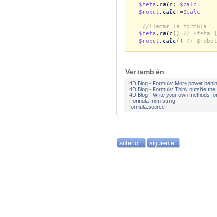
$feta
.calc
:=
$calc
$robot
.calc
:=
$calc
//llamar la fórmula
$feta
.calc
()
// $feta={
$robot
.calc
()
// $robot
Ver también
4D Blog - Formula: More power behind
4D Blog - Formula: Think outside the
4D Blog - Write your own methods for
Formula from string
formula.source
anterior
siguiente