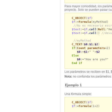
Para mayor comodidad, los parámet
proyecto. Solo se pueden pasar cu
C_OBJECT
(
$f
)
$f
:=
Formula
(myMethod)
//No es necesario escr
$text
:=
$f
.call
(
Null
;"H
$text
:=
$f
.call
()
//devu
//myMethod
C_TEXT
(
$0
;
$1
;
$2
)
If
(
Count parameters
=2)
$0
:=
$1
+" "+
$2
Else
$0
:="How are you?"
End if
Los parámetros se reciben en $1, $
Nota:
no confunda los parámetros
Ejemplo 1
Una fórmula simple:
C_OBJECT
(
$f
)
$f
:=
Formula
(1+2)