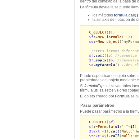
dentro del contexto de la base de 
La fórmula devuelta se puede llam
los métodos
formula.call( )
la sintaxis de notación de o
C_OBJECT
(
$f
)
$f
:=
New formula
(1+2)
$o
:=
New object
("myFormu
//tres formas diferent
$f
.call
(
$o
)
//devuelve 
$f
.apply
(
$o
)
//devuelve
$o
.myFormula
()
//devuel
Puede especificar el objeto sobre 
propiedades del objeto mediante
Si
formulaExp
utiliza variables lo
fórmula utiliza estos valores copia
El objeto creado por
Formula
se p
Pasar parámetros
Puede pasar parámetros a la fórmul
C_OBJECT
(
$f
)
$f
:=
Formula
(
$1
+" "+
$2
)
$text
:=
$f
.call
(
Null
;"H
$text
:=
$f
.call
(
Null
;"We