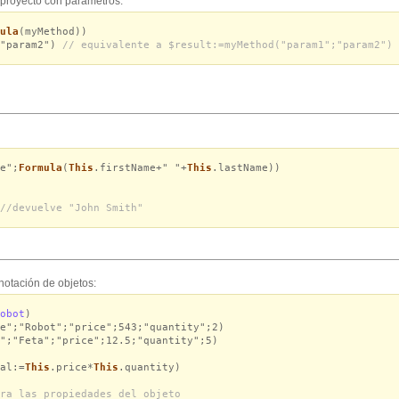
 proyecto con parámetros:
ula
(myMethod))
;"param2")
// equivalente a $result:=myMethod("param1";"param2")
e";
Formula
(
This
.firstName+" "+
This
.lastName))
//devuelve "John Smith"
notación de objetos:
obot
)
e";"Robot";"price";543;"quantity";2)
";"Feta";"price";12.5;"quantity";5)
al:=
This
.price*
This
.quantity)
ra las propiedades del objeto