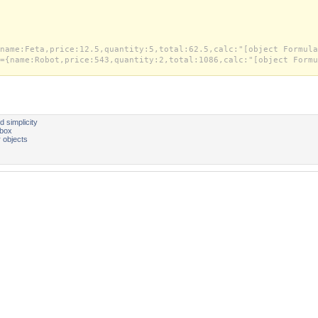
name:Feta,price:12.5,quantity:5,total:62.5,calc:"[object Formula
={name:Robot,price:543,quantity:2,total:1086,calc:"[object Formu
 simplicity
 box
 objects