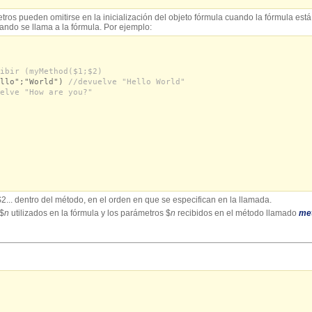
ros pueden omitirse en la inicialización del objeto fórmula cuando la fórmula es
ando se llama a la fórmula. Por ejemplo:
ibir (myMethod($1;$2)
ello";"World")
//devuelve "Hello World"
elve "How are you?"
2... dentro del método, en el orden en que se especifican en la llamada.
 $
n
utilizados ​​en la fórmula y los parámetros $
n
recibidos en el método llamado
me