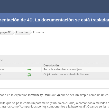
cumentación de 4D. La documentación se está trasla
guaje 4D
Fórmulas
Formula
ado
Descripción
sión
Fórmula a devolver como objeto
o
Objeto nativo encapsulando la fórmula
asado en la expresión
formulaExp
.
formulaExp
puede ser tan simple como un único
mite que se pase como un parámetro (atributo calculado) a comandos o métodos o
ararlos como "compartidos por los componentes y la base local". Cuando se llama,