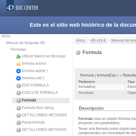
Este es el sitio web histórico de la do
Inicio
Inicio
4D v19.8
Manual de len
Manual de lenguaje 4D
Fórmulas
Formula
Utilizar tokens en fórmulas
formula.source
formula.apply( )
Formula ( formulaExp ) -> Result
formula.call( )
Parámetro
Tipo
EDIT FORMULA
formulaExp
Expre
EXECUTE FORMULA
Resultado
Objet
Formula
Formula from string
Descripción
GET ALLOWED METHODS
Formula
crea un objeto fórmula b
Parse formula
proyecto con parámetros.
Tener una fórmula como objeto per
SET ALLOWED METHODS
componentes sin necesidad de decl