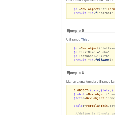
Una fórmula que utiliza un método
$o
:=
New object
("f";
Form
$result
:=
$o
.f
("param1"
Ejemplo 5
Utilizando
This
:
$o
:=
New object
("fullNam
$o
.firstName:="John"
$o
.lastName:="Smith"
$result
:=
$o
.fullName
()
Ejemplo 6
Llamar a una fórmula utilizando la 
C_OBJECT
(
$calc
;
$feta
;
$r
$robot
:=
New object
("nam
$feta
:=
New object
("name
$calc
:=
Formula
(
This
.tot
//define la fórmula pa