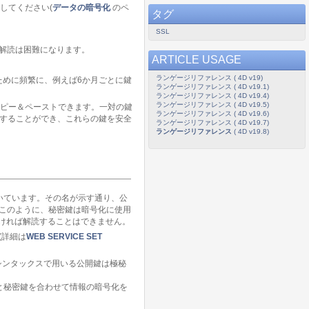
してください(
データの暗号化
のペ
タグ
SSL
の解読は困難になります。
ARTICLE USAGE
ランゲージリファレンス ( 4D v19)
ために頻繁に、例えば6か月ごとに鍵
ランゲージリファレンス ( 4D v19.1)
ランゲージリファレンス ( 4D v19.4)
ランゲージリファレンス ( 4D v19.5)
コピー＆ペーストできます。一対の鍵
ランゲージリファレンス ( 4D v19.6)
成することができ、これらの鍵を安全
ランゲージリファレンス ( 4D v19.7)
ランゲージリファレンス
( 4D v19.8)
いています。その名が示す通り、公
このように、秘密鍵は暗号化に使用
なければ解読することはできません。
(詳細は
WEB SERVICE SET
シンタックスで用いる公開鍵は極秘
と秘密鍵を合わせて情報の暗号化を
。