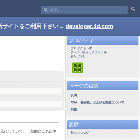
新サイトをご利用下さい→
developer.4d.com
プロパティ
プロダクト: 4D
テーマ: 暗号化プロトコル
番号: 688
ページの目次
説明
RSA、秘密鍵、および公開鍵について
例題
履歴
を元にしていて、一般的にこれはネ
初出: 4D v6.7