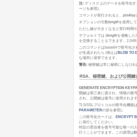
注:
ディスク上のデータを暗号化す
ージを参照)。
コマンドが実行されると、
privKey
オプションの引数
length
を使用して
ただし鍵が大きくなると実行時間
デフォルトでは (
length
を省略した
を交換することもできます。2,0
このコマンドはbase64で暗号
が生成されたら (例えば
BLOB TO 
な場所に保管できます。
警告:
秘密鍵は常に秘密にしなけれ
RSA、秘密鍵、および公開鍵
GENERATE ENCRYPTION KEYPA
開鍵は第三者に渡され、情報の復
され、公開鍵は復号に使用されます
TLS/SSLプロトコルの暗号化
PARAMETER
の節を参照)。
この暗号化モードは、
ENCRYPT 
に発行してください。
特定の受信者を復号可能な唯一の
行うことができます。この原理は
E