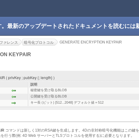
です。最新のアップデートされたドキュメントを読むには
GENERATE ENCRYPTION KEYPAIR
ファレンス
暗号化プロトコル
ON KEYPAIR
 privKey ; pubKey {; length} )
説明
秘密鍵を受け取るBLOB
公開鍵を受け取るBLOB
キー長 (ビット) [512...2048] デフォルト値 = 512
IR
コマンドは新しく1対のRSA鍵を生成します。4Dの非対称暗号化機能はこの鍵
行う際(例: 4D Web サーバーとTLSプロトコルを使用する)に必要となります。