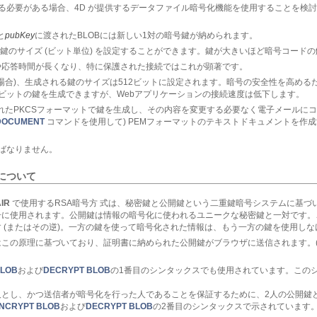
る必要がある場合、4D が提供するデータファイル暗号化機能を使用することを検討
と
pubKey
に渡されたBLOBには新しい1対の暗号鍵が納められます。
鍵のサイズ (ビット単位) を設定することができます。鍵が大きいほど暗号コード
や応答時間が長くなり、特に保護された接続ではこれが顕著です。
場合)、生成される鍵のサイズは512ビットに設定されます。暗号の安全性を高める
48ビットの鍵を生成できますが、Webアプリケーションの接続速度は低下します。
化されたPKCSフォーマットで鍵を生成し、その内容を変更する必要なく電子メールに
DOCUMENT
コマンドを使用して) PEMフォーマットのテキストドキュメントを作
ばなりません。
について
IR
で使用するRSA暗号方 式は、秘密鍵と公開鍵という二重鍵暗号システムに基づ
号に使用されます。公開鍵は情報の暗号化に使われるユニークな秘密鍵と一対です。
 (またはその逆)。一方の鍵を使って暗号化された情報は、もう一方の鍵を使用し
機能はこの原理に基づいており、証明書に納められた公開鍵がブラウザに送信されます。
BLOB
および
DECRYPT BLOB
の1番目のシンタックスでも使用されています。この
人とし、かつ送信者が暗号化を行った人であることを保証するために、2人の公開鍵
NCRYPT BLOB
および
DECRYPT BLOB
の2番目のシンタックスで示されています