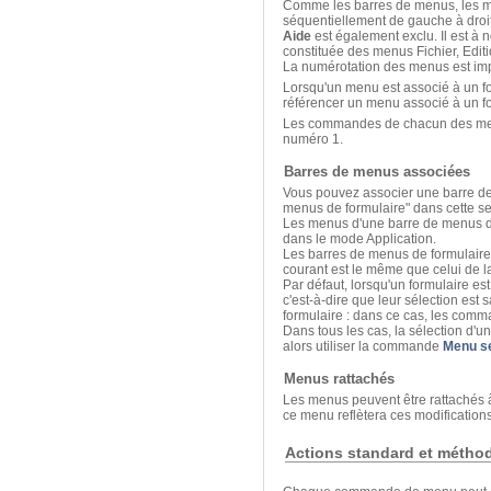
Comme les barres de menus, les m
séquentiellement de gauche à droite
Aide
est également exclu. Il est à
constituée des menus Fichier, Editi
La numérotation des menus est impo
Lorsqu'un menu est associé à un f
référencer un menu associé à un fo
Les commandes de chacun des menu
numéro 1.
Barres de menus associées
Vous pouvez associer une barre de 
menus de formulaire" dans cette se
Les menus d'une barre de menus de 
dans le mode Application.
Les barres de menus de formulaires
courant est le même que celui de la
Par défaut, lorsqu'un formulaire e
c'est-à-dire que leur sélection est
formulaire : dans ce cas, les comm
Dans tous les cas, la sélection 
alors utiliser la commande
Menu s
Menus rattachés
Les menus peuvent être rattachés 
ce menu reflètera ces modificatio
Actions standard et méth