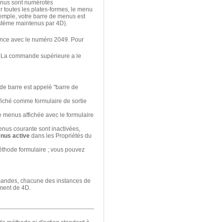
enus sont numérotés
r toutes les plates-formes, le menu
emple, votre barre de menus est
stème maintenus par 4D).
mence avec le numéro 2049. Pour
. La commande supérieure a le
de barre est appelé "barre de
fiché comme formulaire de sortie
 menus affichée avec le formulaire
enus courante sont inactivées,
nus active
dans les Propriétés du
éthode formulaire ; vous pouvez
mmandes, chacune des instances de
ement de 4D.