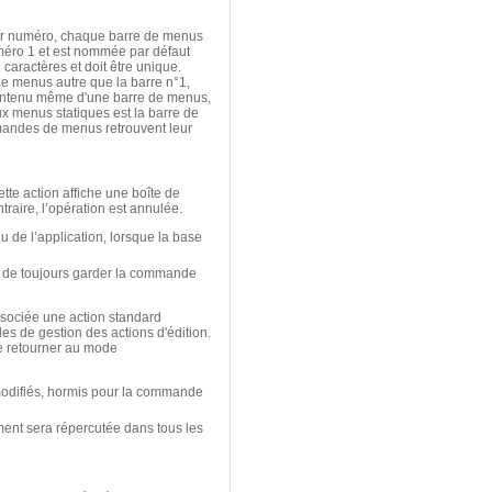
ar numéro, chaque barre de menus
méro 1 et est nommée par défaut
aractères et doit être unique.
de menus autre que la barre n°1,
 contenu même d'une barre de menus,
 menus statiques est la barre de
mandes de menus retrouvent leur
ette action affiche une boîte de
traire, l’opération est annulée.
de l’application, lorsque la base
é de toujours garder la commande
sociée une action standard
s de gestion des actions d'édition.
 retourner au mode
odifiés, hormis pour la commande
ent sera répercutée dans tous les