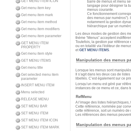
GET MENU ITEM ICON
barre de menus et menu se v
langage pour désigner la 
Get menu item key
menus courante.
Ce fonctionnement correspo
Get menu item mark
des menus par numéros"). Il 
notamment la gestion dynami
Get menu item method
hiérarchique par un numéro
Get menu item modifiers
Les deux modes de gestion des men
Get menu item parameter
thème “Menus” acceptent indiffér
Toutefois, la gestion par référence 
GET MENU ITEM
ou en totalité via l'éditeur de men
PROPERTY
et
GET MENU ITEMS
.
Get menu item style
Manipulation des menus pa
GET MENU ITEMS
Get menu title
Lorsque les menus sont manipulés p
Il s’agit dans les deux cas de list
Get selected menu item
libellés. C’est également sur ce pr
parameter
Lorsqu’un menu est géré par référe
INSERT MENU ITEM
instances de ce menu et ce, dans t
Menu selected
RefMenu
RELEASE MENU
A l’image des listes hiérarchiques, 
SET MENU BAR
Cette référence, nommée par conv
cette référence, soit un numéro d
SET MENU ITEM
Les références des menus peuven
SET MENU ITEM ICON
Manipulation des menus p
SET MENU ITEM MARK