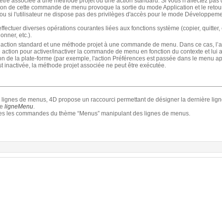
 associée à une méthode projet ou une action standard. Si vous n'affectez pas d
on de cette commande de menu provoque la sortie du mode Application et le reto
 ou si l'utilisateur ne dispose pas des privilèges d'accès pour le mode Développem
ffectuer diverses opérations courantes liées aux fonctions système (copier, quitter
onner, etc.).
e action standard et une méthode projet à une commande de menu. Dans ce cas, l’ac
tte action pour activer/inactiver la commande de menu en fonction du contexte et lui
n de la plate-forme (par exemple, l'action Préférences est passée dans le menu a
nactivée, la méthode projet associée ne peut être exécutée.
es lignes de menus, 4D propose un raccourci permettant de désigner la dernière ligne
re
ligneMenu
.
outes les commandes du thème “Menus” manipulant des lignes de menus.