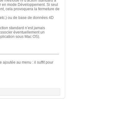
e méthode ni d'action standard à
ur en mode Développement. Si seul
ent, cela provoquera la fermeture de
, etc.) ou de base de données 4D
tion standard n’est jamais
 associer éventuellement un
pplication sous Mac OS).
 ajoutée au menu : il suffit pour