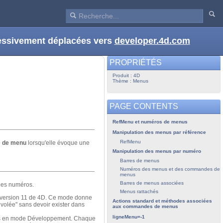
ressivement déplacées vers
developer.4d.com
PROPRIÉTÉS
Produit : 4D
Thème : Menus
PAGE CONTENTS
RefMenu et numéros de menus
Manipulation des menus par référence
RefMenu
e de menu
lorsqu'elle évoque une
Manipulation des menus par numéro
Barres de menus
Numéros des menus et des commandes de
menus
Barres de menus associées
des numéros.
Menus rattachés
a version 11 de 4D. Ce mode donne
Actions standard et méthodes associées
volée" sans devoir exister dans
aux commandes de menus
ligneMenu=-1
nus en mode Développement. Chaque