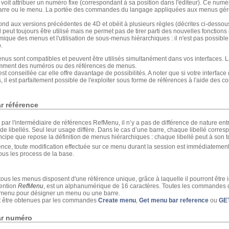
oit attribuer un numéro fixe (correspondant à sa position dans l'éditeur). Ce numé
barre ou le menu. La portée des commandes du langage appliquées aux menus géré
nd aux versions précédentes de 4D et obéit à plusieurs règles (décrites ci-desso
peut toujours être utilisé mais ne permet pas de tirer parti des nouvelles fonctions 
que des menus et l'utilisation de sous-menus hiérarchiques : il n'est pas possib
.
us sont compatibles et peuvent être utilisés simultanément dans vos interfaces.
emment des numéros ou des références de menus.
est conseillée car elle offre davantage de possibilités. A noter que si votre interfac
us, il est parfaitement possible de l'exploiter sous forme de références à l'aide de
r référence
ar l'intermédiaire de références RefMenu, il n’y a pas de différence de nature en
es de libellés. Seul leur usage diffère. Dans le cas d’une barre, chaque libellé cor
incipe que repose la définition de menus hiérarchiques : chaque libellé peut à son to
nce, toute modification effectuée sur ce menu durant la session est immédiatemen
ous les process de la base.
tous les menus disposent d'une référence unique, grâce à laquelle il pourront être id
ention
RefMenu
, est un alphanumérique de 16 caractères. Toutes les commandes 
e menu pour désigner un menu ou une barre.
t être obtenues par les commandes
Create menu
,
Get menu bar reference
ou
GE
ar numéro