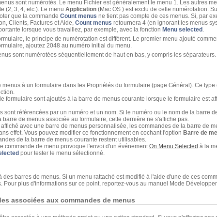
enus sont numérotés. Le menu Fichier est généralement le menu 1. Les autres m
 (2, 3, 4, etc.). Le menu
Application
(Mac OS ) est exclu de cette numérotation. Su
 noter que la commande
Count menus
ne tient pas compte de ces menus. Si, par ex
on, Clients, Factures et Aide,
Count menus
retournera 4 (en ignorant les menus sy
rtante lorsque vous travaillez, par exemple, avec la fonction
Menu selected
.
ormulaire, le principe de numérotation est différent. Le premier menu ajouté com
rmulaire, ajoutez 2048 au numéro initial du menu.
s sont numérotées séquentiellement de haut en bas, y compris les séparateurs
menus à un formulaire dans les Propriétés du formulaire (page Général). Ce type 
ction.
formulaire sont ajoutés à la barre de menus courante lorsque le formulaire est af
 sont référencées par un numéro et un nom. Si le numéro ou le nom de la barre de
 barre de menus associée au formulaire, cette dernière ne s'affiche pas.
st affiché avec une barre de menus personnalisée, les commandes de la barre de m
 sans effet. Vous pouvez modifier ce fonctionnement en cochant l'option
Barre de me
andes de la barre de menus courante restent utilisables.
d'une commande de menu provoque l'envoi d'un événement
On Menu Selected
à la m
elected
pour tester le menu sélectionné.
à des barres de menus. Si un menu rattaché est modifié à l'aide d'une de ces co
ns. Pour plus d'informations sur ce point, reportez-vous au manuel Mode Développ
odes associées aux commandes de menus