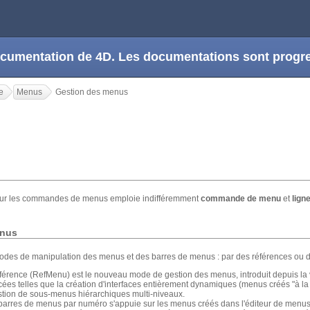
 documentation de 4D. Les documentations sont prog
e
Menus
Gestion des menus
sur les commandes de menus emploie indifféremment
commande de menu
et
lign
enus
des de manipulation des menus et des barres de menus : par des références ou 
férence (RefMenu) est le nouveau mode de gestion des menus, introduit depuis l
ées telles que la création d'interfaces entièrement dynamiques (menus créés "à la 
estion de sous-menus hiérarchiques multi-niveaux.
 barres de menus par numéro s'appuie sur les menus créés dans l'éditeur de me