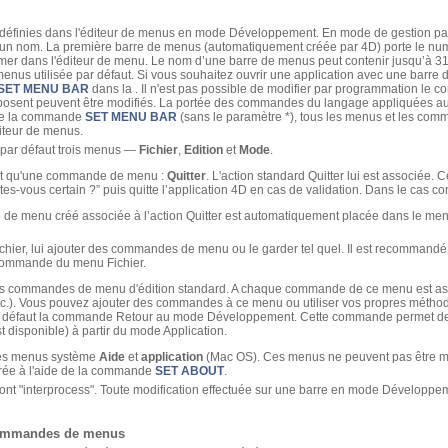
 définies dans l'éditeur de menus en mode Développement. En mode de gestion p
ar un nom. La première barre de menus (automatiquement créée par 4D) porte le nu
er dans l'éditeur de menu. Le nom d’une barre de menus peut contenir jusqu’à 31 c
menus utilisée par défaut. Si vous souhaitez ouvrir une application avec une barre 
SET MENU BAR
dans la . Il n'est pas possible de modifier par programmation le
osent peuvent être modifiés. La portée des commandes du langage appliquées aux
de la commande
SET MENU BAR
(sans le paramètre *), tous les menus et les com
éditeur de menus.
par défaut trois menus —
Fichier
,
Edition
et
Mode
.
nt qu'une commande de menu :
Quitter
. L'action standard Quitter lui est associée. C
es-vous certain ?” puis quitte l’application 4D en cas de validation. Dans le cas con
 menu créé associée à l’action Quitter est automatiquement placée dans le menu 
ier, lui ajouter des commandes de menu ou le garder tel quel. Il est recommand
commande du menu Fichier.
es commandes de menu d'édition standard. A chaque commande de ce menu est as
tc.). Vous pouvez ajouter des commandes à ce menu ou utiliser vos propres méthode
r défaut la commande Retour au mode Développement. Cette commande permet de
t disponible) à partir du mode Application.
es menus système
Aide
et
application
(Mac OS). Ces menus ne peuvent pas être m
érée à l'aide de la commande
SET ABOUT
.
nt "interprocess". Toute modification effectuée sur une barre en mode Développem
commandes de menus