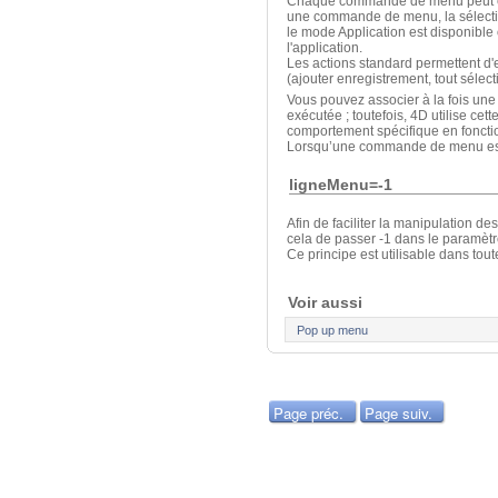
Chaque commande de menu peut être
une commande de menu, la sélecti
le mode Application est disponible
l'application.
Les actions standard permettent d'e
(ajouter enregistrement, tout sélecti
Vous pouvez associer à la fois un
exécutée ; toutefois, 4D utilise ce
comportement spécifique en fonctio
Lorsqu’une commande de menu est i
ligneMenu=-1
Afin de faciliter la manipulation d
cela de passer -1 dans le paramèt
Ce principe est utilisable dans t
Voir aussi
Pop up menu
Page préc.
Page suiv.