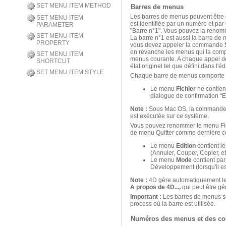
SET MENU ITEM METHOD
Barres de menus
Les barres de menus peuvent être
SET MENU ITEM
est identifiée par un numéro et p
PARAMETER
"Barre n°1". Vous pouvez la renomm
SET MENU ITEM
La barre n°1 est aussi la barre de 
PROPERTY
vous devez appeler la commande
en revanche les menus qui la comp
SET MENU ITEM
menus courante. A chaque appel 
SHORTCUT
état originel tel que défini dans l'
SET MENU ITEM STYLE
Chaque barre de menus comporte 
Le menu
Fichier
ne contie
dialogue de confirmation “Et
Note :
Sous Mac OS, la commande de
est exécutée sur ce système.
Vous pouvez renommer le menu Fich
de menu Quitter comme dernière 
Le menu
Edition
contient l
(Annuler, Couper, Copier, e
Le menu
Mode
contient pa
Développement (lorsqu'il es
Note :
4D gère automatiquement l
A propos de 4D...,
qui peut être g
Important :
Les barres de menus so
process où la barre est utilisée.
Numéros des menus et des 