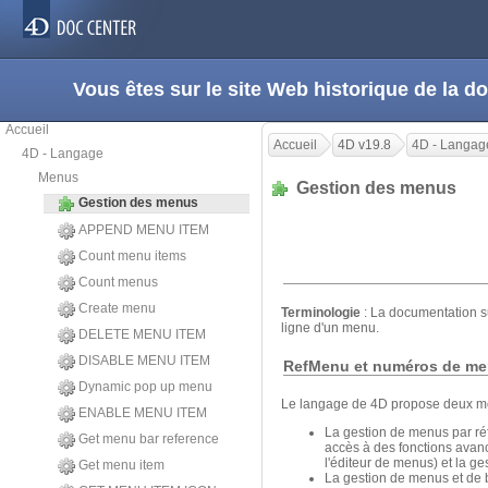
Vous êtes sur le site Web historique de la
Accueil
Accueil
4D v19.8
4D - Langag
4D - Langage
Menus
Gestion des menus
Gestion des menus
APPEND MENU ITEM
Count menu items
Count menus
Create menu
Terminologie
: La documentation 
ligne d'un menu.
DELETE MENU ITEM
DISABLE MENU ITEM
RefMenu et numéros de m
Dynamic pop up menu
Le langage de 4D propose deux mo
ENABLE MENU ITEM
La gestion de menus par ré
Get menu bar reference
accès à des fonctions avanc
l'éditeur de menus) et la g
Get menu item
La gestion de menus et de