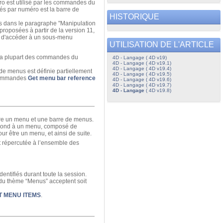
ro est utilisé par les commandes du
s par numéro est la barre de
HISTORIQUE
us dans le paragraphe "Manipulation
proposées à partir de la version 11,
le d'accéder à un sous-menu
UTILISATION DE L'ARTICLE
 La plupart des commandes du
4D - Langage ( 4D v19)
4D - Langage ( 4D v19.1)
4D - Langage ( 4D v19.4)
e de menus est définie partiellement
4D - Langage ( 4D v19.5)
s commandes
Get menu bar reference
4D - Langage ( 4D v19.6)
4D - Langage ( 4D v19.7)
4D - Langage
( 4D v19.8)
tre un menu et une barre de menus.
respond à un menu, composé de
ur être un menu, et ainsi de suite.
t répercutée à l’ensemble des
entifiés durant toute la session.
du thème “Menus” acceptent soit
T MENU ITEMS
.