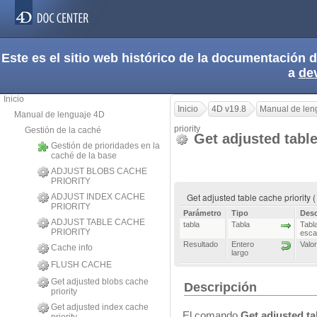
Este es el sitio web histórico de la documentación
a
de
Inicio
Inicio
4D v19.8
Manual de len
Manual de lenguaje 4D
priority
Gestión de la caché
Get adjusted table
Gestión de prioridades en la
caché de la base
ADJUST BLOBS CACHE
PRIORITY
Get adjusted table cache priority 
ADJUST INDEX CACHE
PRIORITY
Parámetro
Tipo
Desc
ADJUST TABLE CACHE
tabla
Tabla
Tabla
PRIORITY
esca
Resultado
Entero
Valo
Cache info
largo
FLUSH CACHE
Get adjusted blobs cache
Descripción
priority
Get adjusted index cache
El comando
Get adjusted ta