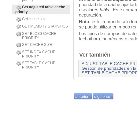
priority
prioridad de la caché ajustad
Get adjusted table cache
escalares
tabla
.. Este coman
priority
depuración.
Get cache size
Nota:
este comando sólo fun
GET MEMORY STATISTICS
se puede utilizar en modo re
Los tipos de campos de dato
SET BLOBS CACHE
PRIORITY
fecha/hora, numéricos o cad
SET CACHE SIZE
SET INDEX CACHE
Ver también
PRIORITY
SET TABLE CACHE
ADJUST TABLE CACHE PR
PRIORITY
Gestión de prioridades en la
SET TABLE CACHE PRIORI
anterior
siguiente