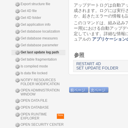
Export structure file
アップデートログは自動ア
成されます。ログには実行
Get 4D file
か、起きたエラーの情報も
Get 4D folder
このコマンドは、組み込み
Get application info
ー用)における自動アップ
Get database localization
定しています。詳細な情報
Get database measures
ュアルの
アプリケーション
Get database parameter
Get last update log path
参照
Get table fragmentation
RESTART 4D
Is compiled mode
SET UPDATE FOLDER
Is data file locked
NOTIFY RESOURCES
FOLDER MODIFICATION
前ページ
次ページ
OPEN ADMINISTRATION
WINDOW
OPEN DATA FILE
OPEN DATABASE
OPEN RUNTIME
New
EXPLORER
OPEN SECURITY CENTER