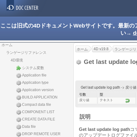
ここは旧式の4DドキュメントWebサイトです。最新
い→
d
ホーム
4D v19.8
ホーム
ランゲージリ
ランゲージリファレンス
4D環境
Get last update l
システム変数
Application file
Application type
Get last update log path -> 戻り
Application version
引数
型
BUILD APPLICATION
戻り値
テキスト
Compact data file
COMPONENT LIST
説明
CREATE DATA FILE
Data file
Get last update log path
コ
DROP REMOTE USER
のアップデートログファイ