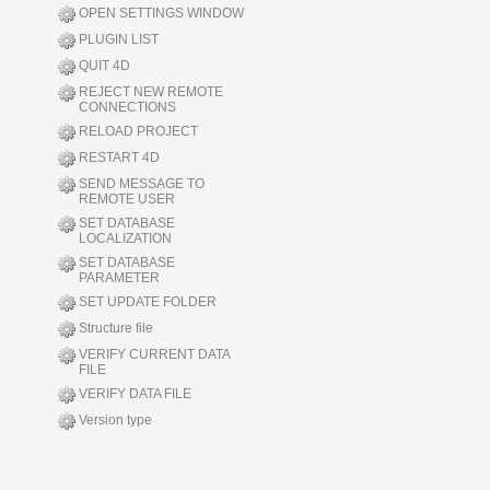
OPEN SETTINGS WINDOW
PLUGIN LIST
QUIT 4D
REJECT NEW REMOTE
CONNECTIONS
RELOAD PROJECT
RESTART 4D
SEND MESSAGE TO
REMOTE USER
SET DATABASE
LOCALIZATION
SET DATABASE
PARAMETER
SET UPDATE FOLDER
Structure file
VERIFY CURRENT DATA
FILE
VERIFY DATA FILE
Version type