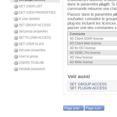
dans le paramètre
plugIn
. Si
GET USER LIST
commande retourne une chaîn
GET USER PROPERTIES
Passez dans le paramètre
pl
souhaitez connaître le groupe
Is user deleted
plug-ins incluent les licenc
SET GROUP ACCESS
passer une des constantes 
Set group properties
Constante
SET PLUGIN ACCESS
4D Client SOAP license
4D Client Web license
SET USER ALIAS
4D for OCI license
Set user properties
4D ODBC Pro license
User in group
4D View license
4D Write license
USERS TO BLOB
Validate password
Voir aussi
SET GROUP ACCESS
SET PLUGIN ACCESS
Page préc.
Page suiv.