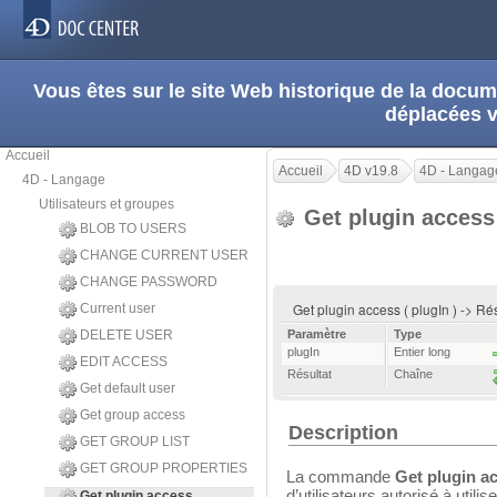
Vous êtes sur le site Web historique de la doc
déplacées 
Accueil
Accueil
4D v19.8
4D - Langag
4D - Langage
Utilisateurs et groupes
Get plugin acces
BLOB TO USERS
CHANGE CURRENT USER
CHANGE PASSWORD
Get plugin access ( plugIn ) -> Ré
Current user
DELETE USER
Paramètre
Type
plugIn
Entier long
EDIT ACCESS
Résultat
Chaîne
Get default user
Get group access
Description
GET GROUP LIST
GET GROUP PROPERTIES
La commande
Get plugin a
d’utilisateurs autorisé à utili
Get plugin access